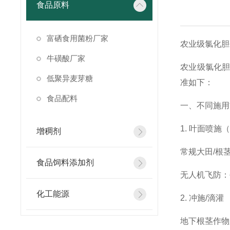
食品原料
富硒食用菌粉厂家
农业级氯化胆
牛磺酸厂家
农业级氯化胆
低聚异麦芽糖
准如下：
食品配料
一、不同施用
1. 叶面喷施
增稠剂
常规大田/根茎
食品饲料添加剂
无人机飞防：
化工能源
2. 冲施/滴灌
地下根茎作物