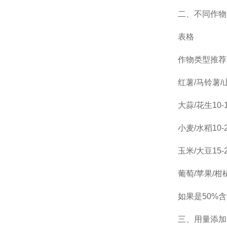
二、不同作物
表格
作物类型
推荐
红薯/马铃薯/
大蒜/花生
10
小麦/水稻
10
玉米/大豆
15
葡萄/苹果/
如果是50%含
三、用量添加