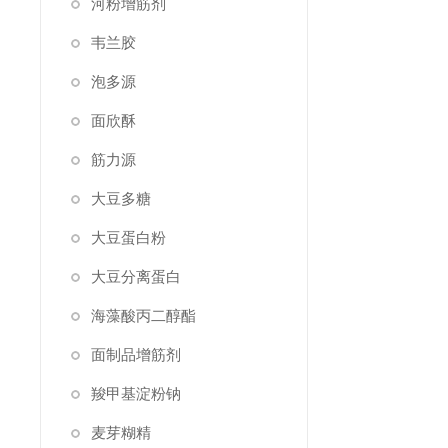
河粉增筋剂
韦兰胶
泡多源
面欣酥
筋力源
大豆多糖
大豆蛋白粉
大豆分离蛋白
海藻酸丙二醇酯
面制品增筋剂
羧甲基淀粉钠
麦芽糊精