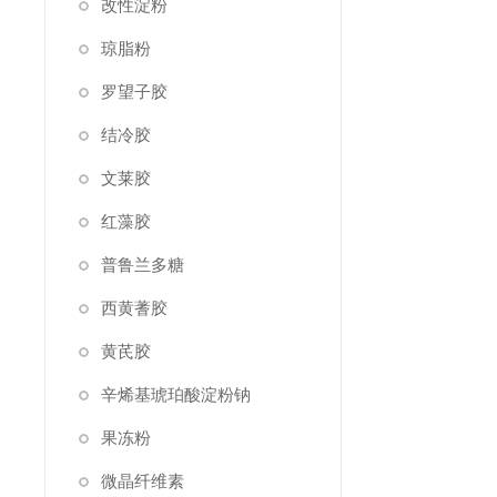
改性淀粉
琼脂粉
罗望子胶
结冷胶
文莱胶
红藻胶
普鲁兰多糖
西黄蓍胶
黄芪胶
辛烯基琥珀酸淀粉钠
果冻粉
微晶纤维素