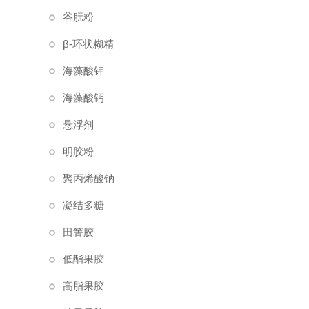
谷朊粉
β-环状糊精
海藻酸钾
海藻酸钙
悬浮剂
明胶粉
聚丙烯酸钠
凝结多糖
田箐胶
低酯果胶
高脂果胶