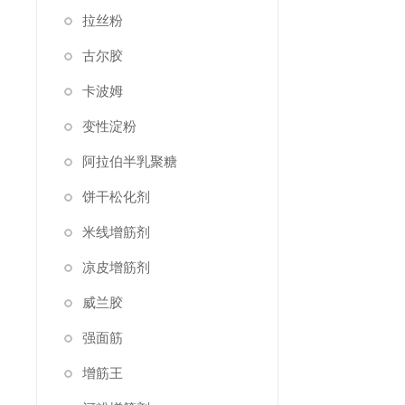
拉丝粉
古尔胶
卡波姆
变性淀粉
阿拉伯半乳聚糖
饼干松化剂
米线增筋剂
凉皮增筋剂
威兰胶
强面筋
增筋王