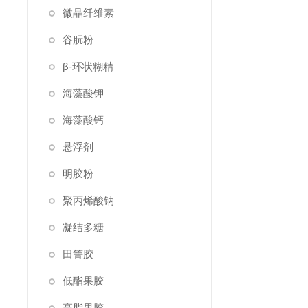
微晶纤维素
谷朊粉
β-环状糊精
海藻酸钾
海藻酸钙
悬浮剂
明胶粉
聚丙烯酸钠
凝结多糖
田箐胶
低酯果胶
高脂果胶