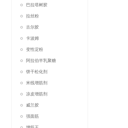
巴拉塔树胶
拉丝粉
古尔胶
卡波姆
变性淀粉
阿拉伯半乳聚糖
饼干松化剂
米线增筋剂
凉皮增筋剂
威兰胶
强面筋
增筋王