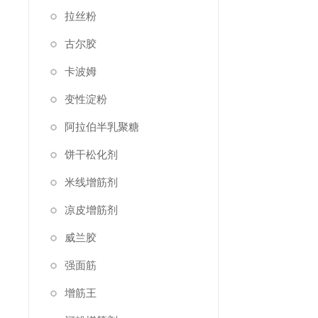
拉丝粉
古尔胶
卡波姆
变性淀粉
阿拉伯半乳聚糖
饼干松化剂
米线增筋剂
凉皮增筋剂
威兰胶
强面筋
增筋王