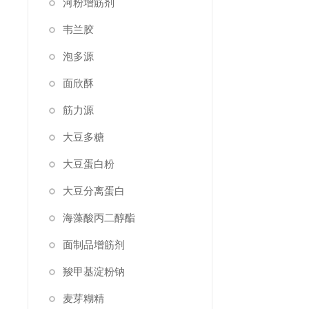
河粉增筋剂
韦兰胶
泡多源
面欣酥
筋力源
大豆多糖
大豆蛋白粉
大豆分离蛋白
海藻酸丙二醇酯
面制品增筋剂
羧甲基淀粉钠
麦芽糊精