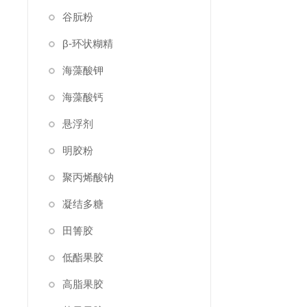
谷朊粉
β-环状糊精
海藻酸钾
海藻酸钙
悬浮剂
明胶粉
聚丙烯酸钠
凝结多糖
田箐胶
低酯果胶
高脂果胶