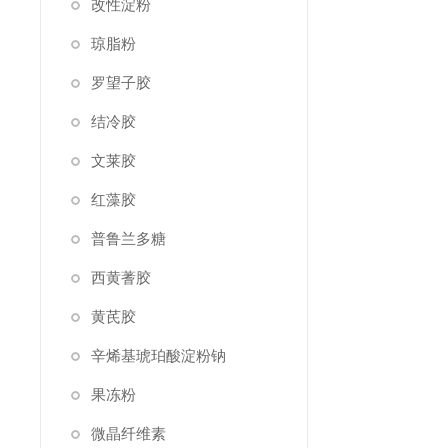
改性淀粉
琼脂粉
罗望子胶
结冷胶
文莱胶
红藻胶
普鲁兰多糖
西黄蓍胶
黄芪胶
辛烯基琥珀酸淀粉钠
果冻粉
微晶纤维素