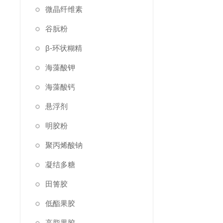
微晶纤维素
谷朊粉
β-环状糊精
海藻酸钾
海藻酸钙
悬浮剂
明胶粉
聚丙烯酸钠
凝结多糖
田箐胶
低酯果胶
高脂果胶