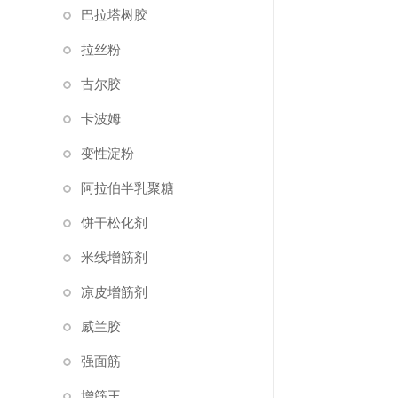
巴拉塔树胶
拉丝粉
古尔胶
卡波姆
变性淀粉
阿拉伯半乳聚糖
饼干松化剂
米线增筋剂
凉皮增筋剂
威兰胶
强面筋
增筋王