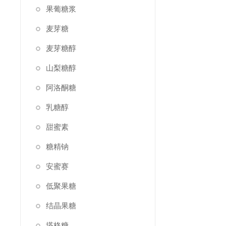
果葡糖浆
麦芽糖
麦芽糖醇
山梨糖醇
阿洛酮糖
乳糖醇
甜蜜素
糖精钠
安蜜赛
低聚果糖
结晶果糖
塔格糖