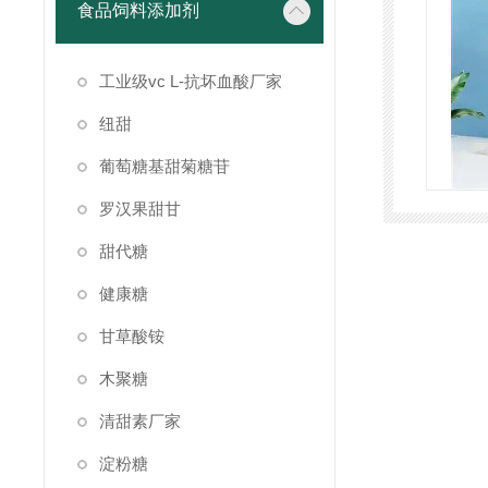
食品饲料添加剂
工业级vc L-抗坏血酸厂家
纽甜
葡萄糖基甜菊糖苷
罗汉果甜甘
甜代糖
健康糖
甘草酸铵
木聚糖
清甜素厂家
淀粉糖