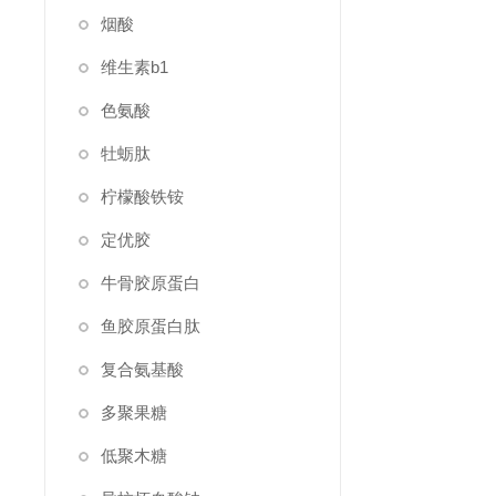
烟酸
维生素b1
色氨酸
牡蛎肽
柠檬酸铁铵
定优胶
牛骨胶原蛋白
鱼胶原蛋白肽
复合氨基酸
多聚果糖
低聚木糖