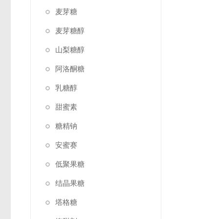
麦芽糖
麦芽糖醇
山梨糖醇
阿洛酮糖
乳糖醇
甜蜜素
糖精钠
安蜜赛
低聚果糖
结晶果糖
塔格糖