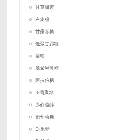
甘草甜素
右旋糖
甘露寡糖
低聚甘露糖
菊粉
低聚半乳糖
阿拉伯糖
β-葡聚糖
赤藓糖醇
聚葡萄糖
D-果糖