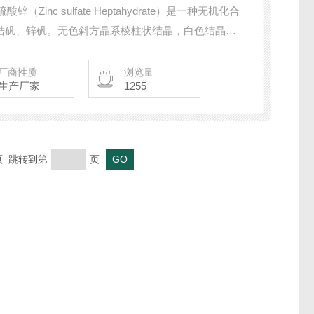
inc sulfate Heptahydrate）是一种无机化合
俗称皓矾、锌矾。无色斜方晶系棱柱状结晶，白色结晶粉
0°C时失水，至770°C时分解。
厂商性质
浏览量
生产厂家
1255
末页 跳转到第
页