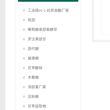
工业级vc L-抗坏血酸厂家
纽甜
葡萄糖基甜菊糖苷
罗汉果甜甘
甜代糖
健康糖
甘草酸铵
木聚糖
清甜素厂家
淀粉糖
甘草提取物