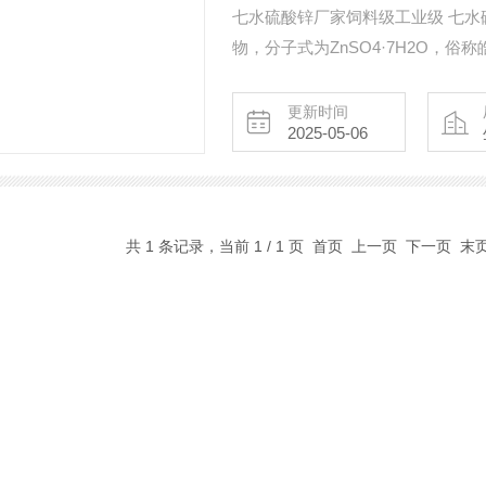
七水硫酸锌厂家饲料级工业级 七水硫酸锌（Z
物，分子式为ZnSO4·7H2O，
末，溶于水，微溶于乙醇。加热 至20
更新时间
2025-05-06
共 1 条记录，当前 1 / 1 页 首页 上一页 下一页 