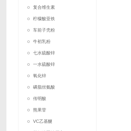
复合维生素
柠檬酸亚铁
车前子壳粉
牛初乳粉
七水硫酸锌
一水硫酸锌
氧化锌
磷脂丝氨酸
传明酸
熊果苷
VC乙基醚