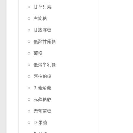
甘草甜素
右旋糖
甘露寡糖
低聚甘露糖
菊粉
低聚半乳糖
阿拉伯糖
β-葡聚糖
赤藓糖醇
聚葡萄糖
D-果糖