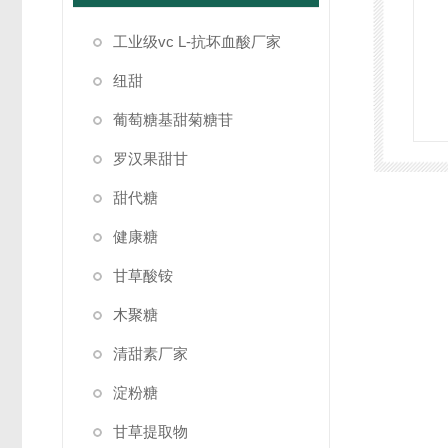
工业级vc L-抗坏血酸厂家
纽甜
葡萄糖基甜菊糖苷
罗汉果甜甘
甜代糖
健康糖
甘草酸铵
木聚糖
清甜素厂家
淀粉糖
甘草提取物