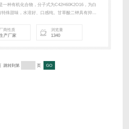
一种有机化合物，分子式为C42H60K2O16，为白
有特殊甜味，水溶好、口感纯。甘草酸二钾具有抑
种功效。在医药、化妆品日化、食品等行业有广泛的
厂商性质
浏览量
生产厂家
1340
末页 跳转到第
页