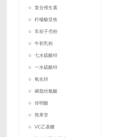
复合维生素
柠檬酸亚铁
车前子壳粉
牛初乳粉
七水硫酸锌
一水硫酸锌
氧化锌
磷脂丝氨酸
传明酸
熊果苷
VC乙基醚