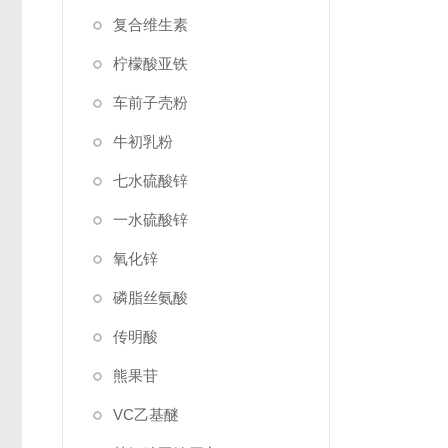
复合维生素
柠檬酸亚铁
车前子壳粉
牛初乳粉
七水硫酸锌
一水硫酸锌
氧化锌
磷脂丝氨酸
传明酸
熊果苷
VC乙基醚