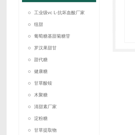
工业级vc L-抗坏血酸厂家
纽甜
葡萄糖基甜菊糖苷
罗汉果甜甘
甜代糖
健康糖
甘草酸铵
木聚糖
清甜素厂家
淀粉糖
甘草提取物