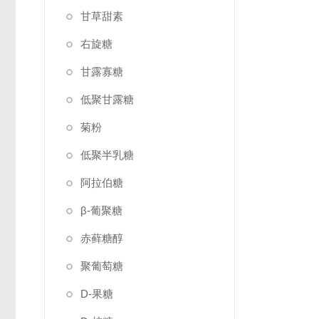
甘草甜素
右旋糖
甘露寡糖
低聚甘露糖
菊粉
低聚半乳糖
阿拉伯糖
β-葡聚糖
赤藓糖醇
聚葡萄糖
D-果糖