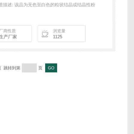
质描述: 该品为无色至白色的粒状结晶或结晶性粉
厂商性质
浏览量
生产厂家
1125
末页 跳转到第
页