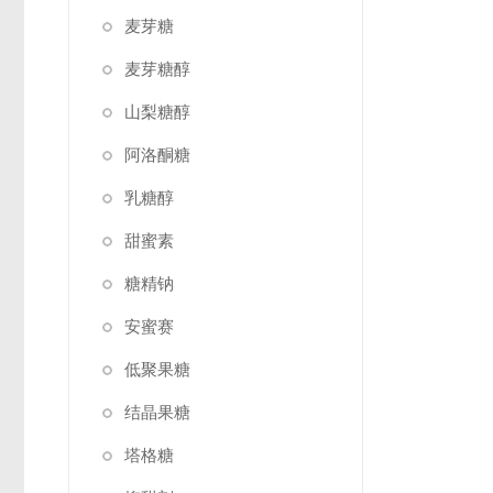
麦芽糖
麦芽糖醇
山梨糖醇
阿洛酮糖
乳糖醇
甜蜜素
糖精钠
安蜜赛
低聚果糖
结晶果糖
塔格糖