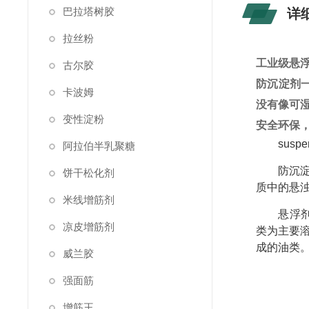
巴拉塔树胶
详
拉丝粉
工业级悬
古尔胶
防沉淀剂
卡波姆
没有像可
变性淀粉
安全环保
suspe
阿拉伯半乳聚糖
防沉
饼干松化剂
质中的悬
米线增筋剂
悬浮
凉皮增筋剂
类为主要
成的油类
威兰胶
强面筋
增筋王