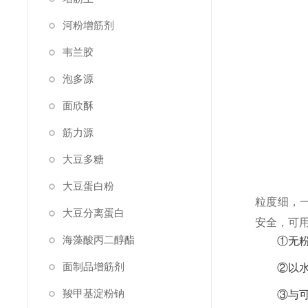
河粉增筋剂
韦兰胶
泡多源
面欣酥
筋力源
大豆多糖
大豆蛋白粉
粒度细，一
大豆分离蛋白
安全，可
海藻酸丙二醇酯
①无
面制品增筋剂
②以
羧甲基淀粉钠
③与