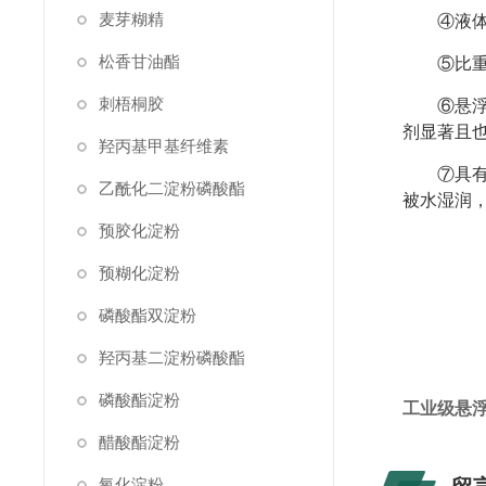
麦芽糊精
④液
松香甘油酯
⑤比
刺梧桐胶
⑥悬
剂显著且
羟丙基甲基纤维素
⑦具
乙酰化二淀粉磷酸酯
被水湿润
预胶化淀粉
预糊化淀粉
磷酸酯双淀粉
羟丙基二淀粉磷酸酯
磷酸酯淀粉
工业级悬
醋酸酯淀粉
氧化淀粉