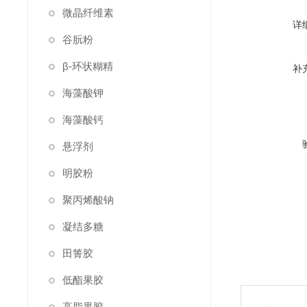
微晶纤维素
详
谷朊粉
β-环状糊精
补
海藻酸钾
海藻酸钙
悬浮剂
明胶粉
聚丙烯酸钠
凝结多糖
田箐胶
低酯果胶
高脂果胶