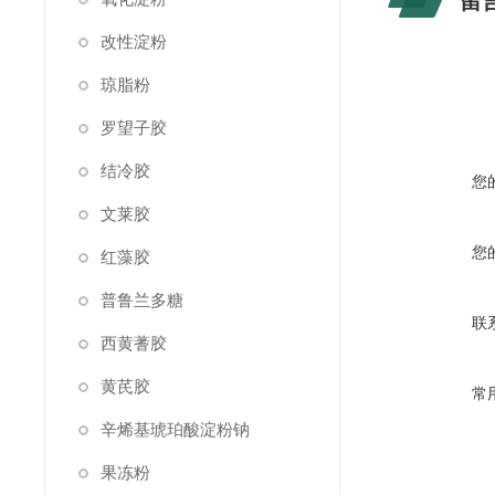
留
改性淀粉
琼脂粉
罗望子胶
结冷胶
您
文莱胶
您
红藻胶
普鲁兰多糖
联
西黄蓍胶
黄芪胶
常
辛烯基琥珀酸淀粉钠
果冻粉