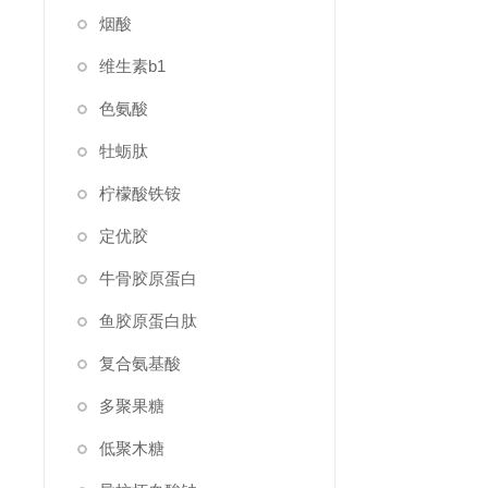
烟酸
维生素b1
色氨酸
牡蛎肽
柠檬酸铁铵
定优胶
牛骨胶原蛋白
鱼胶原蛋白肽
复合氨基酸
多聚果糖
低聚木糖