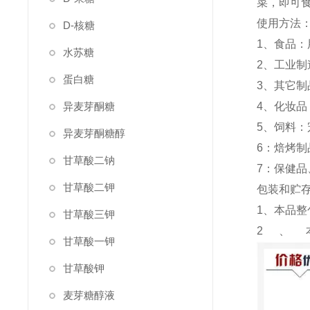
菜，即可
使用方法
D-核糖
1、食品
水苏糖
2、工业
蛋白糖
3、其它
异麦芽酮糖
4、化妆
5、饲料
异麦芽酮糖醇
6：焙烤
甘草酸二钠
7：保健
甘草酸二钾
包装和贮
1、本品整
甘草酸三钾
2、
甘草酸一钾
甘草酸钾
麦芽糖醇液