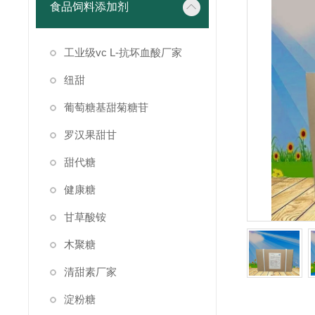
食品饲料添加剂
工业级vc L-抗坏血酸厂家
纽甜
葡萄糖基甜菊糖苷
罗汉果甜甘
甜代糖
健康糖
甘草酸铵
木聚糖
清甜素厂家
淀粉糖