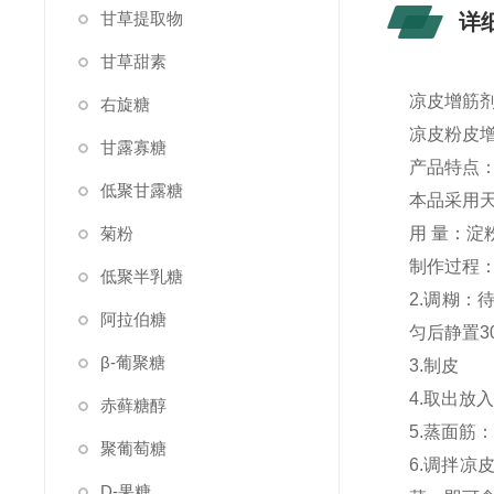
甘草提取物
详
甘草甜素
凉皮增筋剂
右旋糖
凉皮粉皮
甘露寡糖
产品特点
低聚甘露糖
本品采用
菊粉
用 量：淀
制作过程：
低聚半乳糖
2.调糊：
阿拉伯糖
匀后静置3
β-葡聚糖
3.制皮
4.取出放
赤藓糖醇
5.蒸面
聚葡萄糖
6.调拌
D-果糖