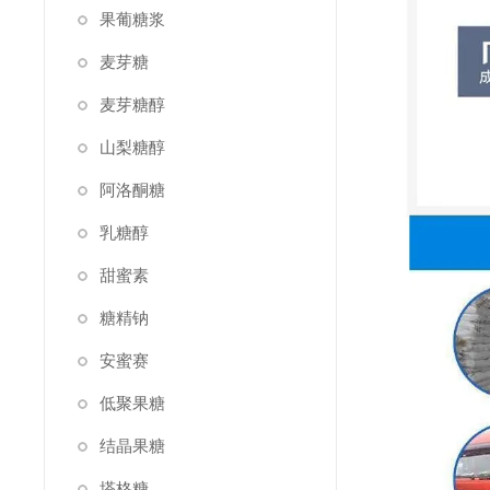
果葡糖浆
麦芽糖
麦芽糖醇
山梨糖醇
阿洛酮糖
乳糖醇
甜蜜素
糖精钠
安蜜赛
低聚果糖
结晶果糖
塔格糖