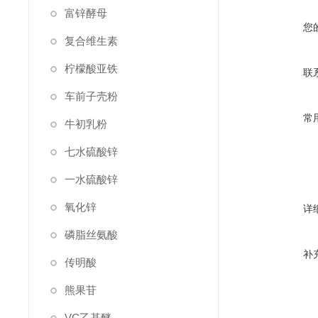
富锌酵母
您
复合维生素
柠檬酸亚铁
联
车前子壳粉
常
牛初乳粉
七水硫酸锌
一水硫酸锌
氧化锌
详
磷脂丝氨酸
补
传明酸
熊果苷
VC乙基醚