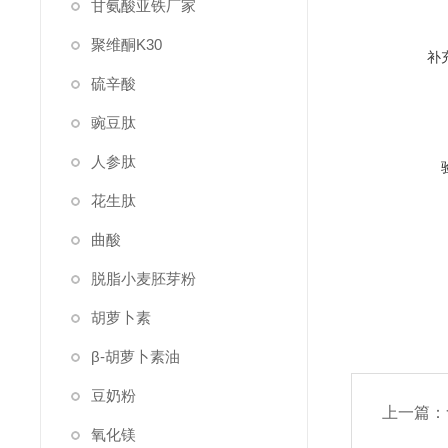
甘氨酸亚铁厂家
聚维酮K30
补
硫辛酸
豌豆肽
人参肽
花生肽
曲酸
脱脂小麦胚芽粉
胡萝卜素
β-胡萝卜素油
豆奶粉
上一篇：
氧化镁