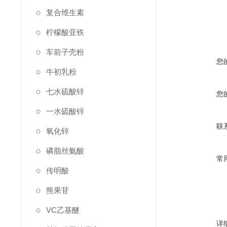
复合维生素
柠檬酸亚铁
车前子壳粉
您
牛初乳粉
七水硫酸锌
您
一水硫酸锌
联
氧化锌
磷脂丝氨酸
常
传明酸
熊果苷
VC乙基醚
详