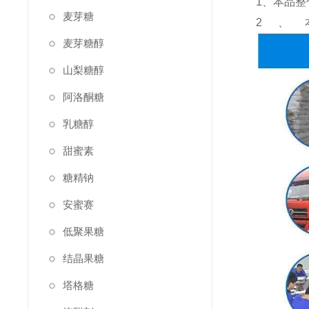
1、本品整
麦芽糖
2、
麦芽糖醇
山梨糖醇
阿洛酮糖
乳糖醇
甜蜜素
糖精钠
安蜜赛
低聚果糖
结晶果糖
塔格糖