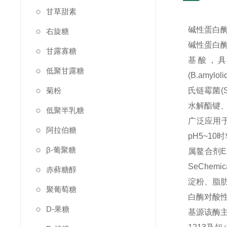
甘草甜素
碱性蛋白酶
右旋糖
碱性蛋白酶
甘露寡糖
基酸，具有
低聚甘露糖
(B.amylo
菊粉
氏链霉菌(S
水解酯键
低聚半乳糖
广泛应用
阿拉伯糖
pH5~1
β-葡聚糖
属鳌合剂E
SeChe
赤藓糖醇
淀粉、脂肪
聚葡萄糖
白酶对酸
D-果糖
基源该酶