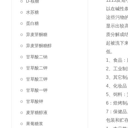
1213及
D-核糖
以在碱性
水苏糖
这些污物
蛋白糖
显示出较
异麦芽酮糖
质分解成
起被洗下
异麦芽酮糖醇
低。
甘草酸二钠
1、食品
甘草酸二钾
2、工业
3、其它
甘草酸三钾
4、化妆
甘草酸一钾
5、饲料
甘草酸钾
6：焙烤
7：保健
麦芽糖醇液
包装和贮
果葡糖浆