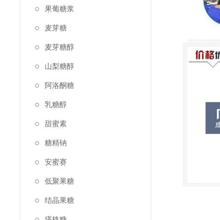
果葡糖浆
麦芽糖
麦芽糖醇
山梨糖醇
阿洛酮糖
乳糖醇
甜蜜素
糖精钠
安蜜赛
低聚果糖
结晶果糖
塔格糖