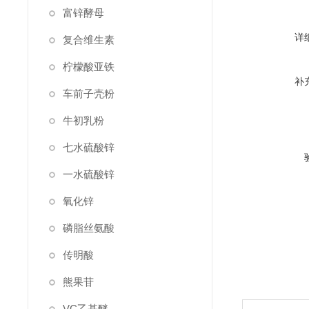
富锌酵母
详
复合维生素
柠檬酸亚铁
补
车前子壳粉
牛初乳粉
七水硫酸锌
一水硫酸锌
氧化锌
磷脂丝氨酸
传明酸
熊果苷
VC乙基醚