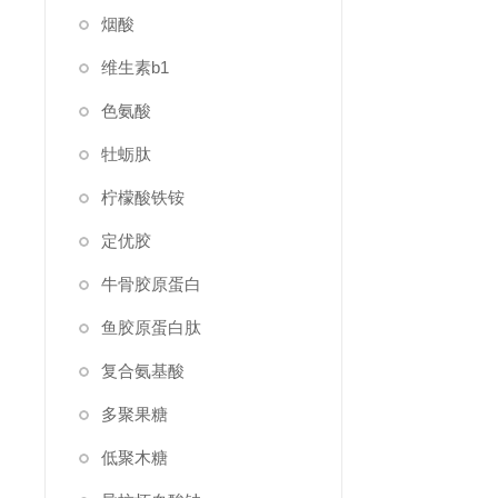
烟酸
维生素b1
色氨酸
牡蛎肽
柠檬酸铁铵
定优胶
牛骨胶原蛋白
鱼胶原蛋白肽
复合氨基酸
多聚果糖
低聚木糖