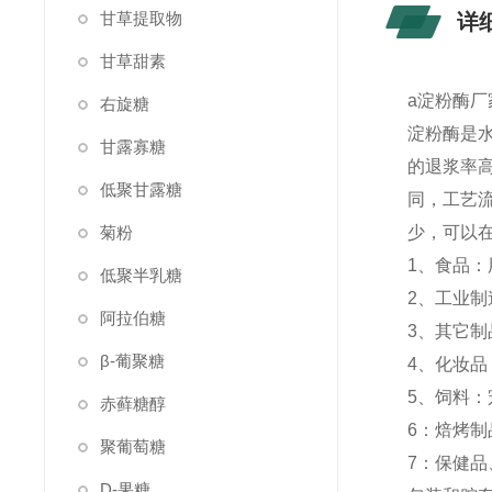
甘草提取物
详
甘草甜素
a淀粉酶厂
右旋糖
淀粉酶是
甘露寡糖
的退浆率
低聚甘露糖
同，工艺
菊粉
少，可以
1、食品
低聚半乳糖
2、工业
阿拉伯糖
3、其它
β-葡聚糖
4、化妆
5、饲料
赤藓糖醇
6：焙烤
聚葡萄糖
7：保健
D-果糖