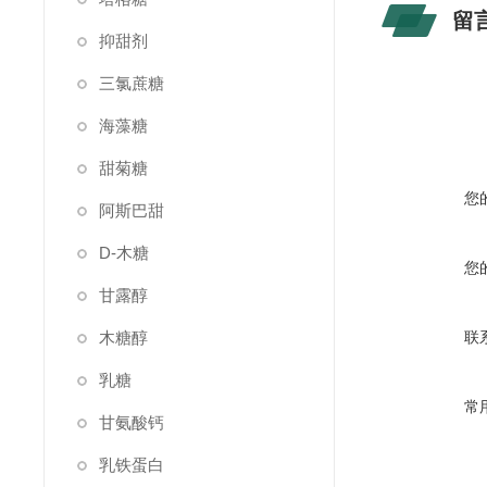
留
抑甜剂
三氯蔗糖
海藻糖
甜菊糖
您
阿斯巴甜
D-木糖
您
甘露醇
木糖醇
联
乳糖
常
甘氨酸钙
乳铁蛋白