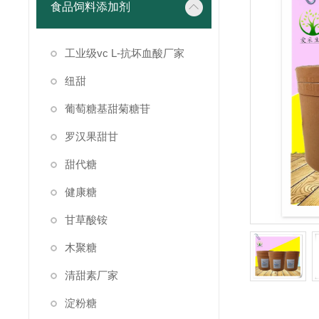
食品饲料添加剂
工业级vc L-抗坏血酸厂家
纽甜
葡萄糖基甜菊糖苷
罗汉果甜甘
甜代糖
健康糖
甘草酸铵
木聚糖
清甜素厂家
淀粉糖