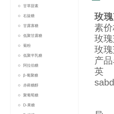
甘草甜素
玫瑰
右旋糖
素价
甘露寡糖
低聚甘露糖
玫瑰
菊粉
玫瑰
低聚半乳糖
产品
阿拉伯糖
英文
β-葡聚糖
sabd
赤藓糖醇
聚葡萄糖
D-果糖