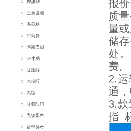
报价
抑甜剂
质量
三氯蔗糖
海藻糖
量或
甜菊糖
储存
阿斯巴甜
处。
D-木糖
费。
甘露醇
2.
木糖醇
通，
乳糖
3.
甘氨酸钙
指
乳铁蛋白
富锌酵母