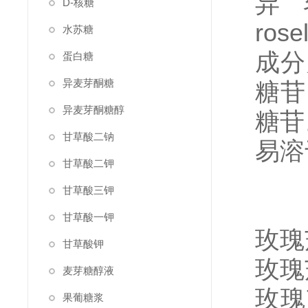
异
D-核糖
rose
水苏糖
成分
蛋白糖
异麦芽酮糖
糖苷
异麦芽酮糖醇
糖苷
甘草酸二钠
易溶
甘草酸二钾
甘草酸三钾
甘草酸一钾
玫瑰
甘草酸钾
玫瑰
麦芽糖醇液
玫瑰
果葡糖浆