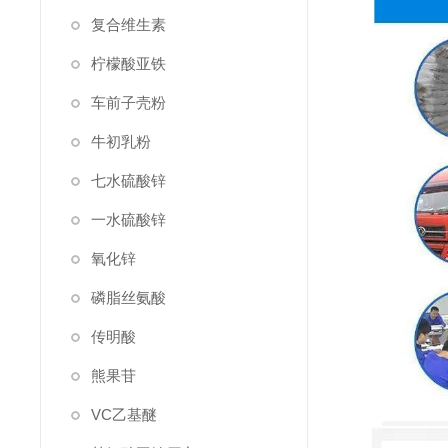
复合维生素
柠檬酸亚铁
车前子壳粉
牛初乳粉
七水硫酸锌
一水硫酸锌
氧化锌
磷脂丝氨酸
传明酸
熊果苷
VC乙基醚