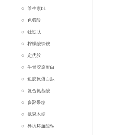
维生素b1
色氨酸
牡蛎肽
柠檬酸铁铵
定优胶
牛骨胶原蛋白
鱼胶原蛋白肽
复合氨基酸
多聚果糖
低聚木糖
异抗坏血酸钠