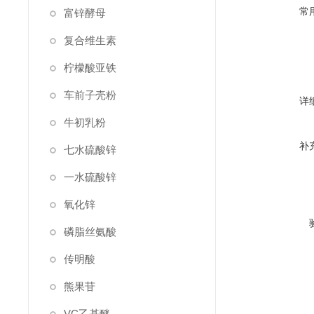
常
富锌酵母
复合维生素
柠檬酸亚铁
车前子壳粉
详
牛初乳粉
补
七水硫酸锌
一水硫酸锌
氧化锌
磷脂丝氨酸
传明酸
熊果苷
VC乙基醚