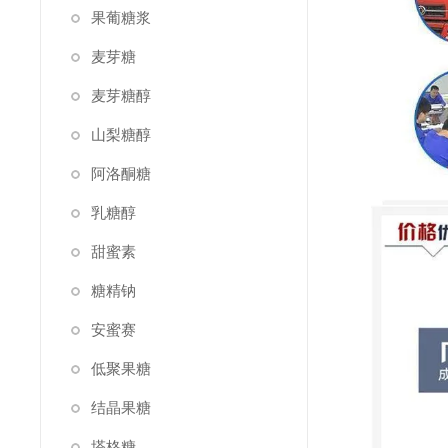
果葡糖浆
麦芽糖
麦芽糖醇
山梨糖醇
阿洛酮糖
乳糖醇
甜蜜素
糖精钠
安蜜赛
低聚果糖
结晶果糖
塔格糖