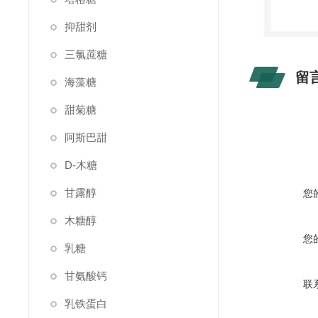
抑甜剂
三氯蔗糖
留
海藻糖
甜菊糖
阿斯巴甜
D-木糖
甘露醇
您
木糖醇
您
乳糖
甘氨酸钙
联
乳铁蛋白