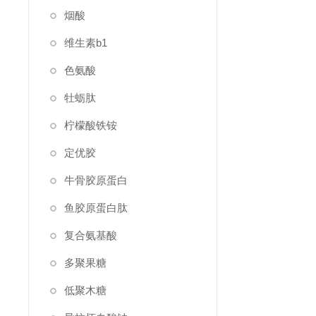
烟酸
维生素b1
色氨酸
牡蛎肽
柠檬酸铁铵
定优胶
牛骨胶原蛋白
鱼胶原蛋白肽
复合氨基酸
多聚果糖
低聚木糖