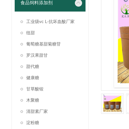
食品饲料添加剂
工业级vc L-抗坏血酸厂家
纽甜
葡萄糖基甜菊糖苷
罗汉果甜甘
甜代糖
健康糖
甘草酸铵
木聚糖
清甜素厂家
淀粉糖