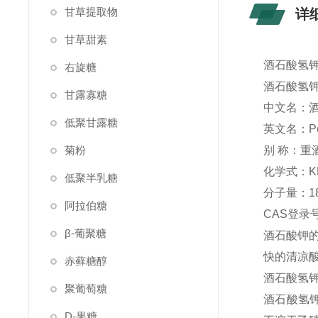
甘草提取物
详
甘草甜素
酒石酸氢钾
右旋糖
酒石酸氢
甘露寡糖
中文名：
低聚甘露糖
英文名：Potas
菊粉
别 称：重
化学式：KH
低聚半乳糖
分子量：18
阿拉伯糖
CAS登录号：8
β-葡聚糖
酒石酸钾
快的清凉
赤藓糖醇
酒石酸氢
聚葡萄糖
酒石酸氢
D-果糖