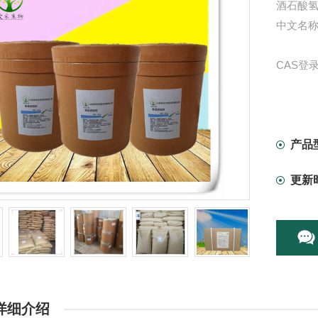
酒石酸氢
中文名
CAS登
英文名称：so
中文别名
产品
更新
酒石酸氢
1.980
详细介绍