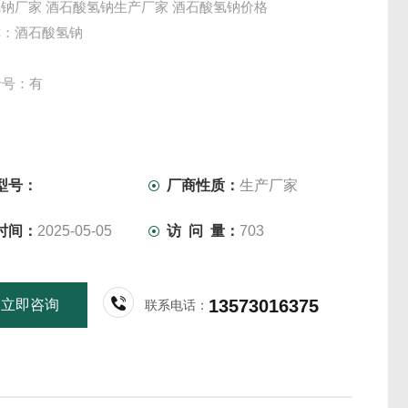
钠厂家 酒石酸氢钠生产厂家 酒石酸氢钠价格
称：酒石酸氢钠
录号：有
dium hydrogen tartrate monohydrate
：L-酒石酸氢钠、重酒石酸钾、酸式酒石酸钾、塔塔粉
型号：
厂商性质：
生产厂家
时间：
2025-05-05
访 问 量：
703
钠无色结晶或白色结晶性粉末,155时失去结晶水, 密度
。200220时分解，水溶液对石蕊呈微酸性,PH值为79。
13573016375
立即咨询
联系电话：