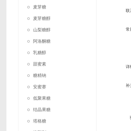
麦芽糖
联
麦芽糖醇
常
山梨糖醇
阿洛酮糖
乳糖醇
甜蜜素
详
糖精钠
补
安蜜赛
低聚果糖
结晶果糖
塔格糖