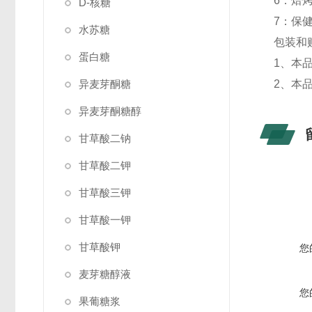
6：焙
D-核糖
7：保
水苏糖
包装和
蛋白糖
1、本品
异麦芽酮糖
2、本
异麦芽酮糖醇
甘草酸二钠
甘草酸二钾
甘草酸三钾
甘草酸一钾
甘草酸钾
您
麦芽糖醇液
您
果葡糖浆