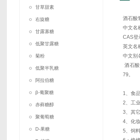
甘草甜素
酒石酸
右旋糖
中文名
甘露寡糖
CAS
低聚甘露糖
英文名称：s
菊粉
中文别
酒石酸
低聚半乳糖
79。
阿拉伯糖
β-葡聚糖
1、食
2、工
赤藓糖醇
3、其
聚葡萄糖
4、化
D-果糖
5、饲