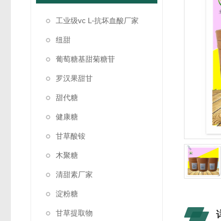
工业级vc L-抗坏血酸厂家
纽甜
葡萄糖基甜菊糖苷
罗汉果甜甘
甜代糖
健康糖
甘草酸铵
木聚糖
清甜素厂家
淀粉糖
甘草提取物