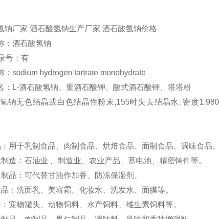
氢钠厂家 酒石酸氢钠生产厂家 酒石酸氢钠价格
称：酒石酸氢钠
登录号：有
odium hydrogen tartrate monohydrate
名：L-酒石酸氢钠、重酒石酸钾、酸式酒石酸钾、塔塔粉
氢钠无色结晶或白色结晶性粉末,155时失去结晶水, 密度1.98
品：用于乳制食品、肉制食品、烘焙食品、面制食品、调味食品
业制造：石油业 、制造业、农业产品、蓄电池、精密铸件等。
它制品：可代替甘油作加香、防冻保湿剂。
妆品：洗面乳、美容霜、化妆水、洗发水、面膜等。
料：宠物罐头、动物饲料、水产饲料、维生素饲料等。