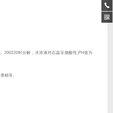
0。200220时分解，水溶液对石蕊呈微酸性,PH值为
、香精等。