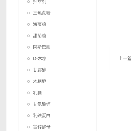
抑甜剂
三氯蔗糖
海藻糖
甜菊糖
阿斯巴甜
D-木糖
上一
甘露醇
木糖醇
乳糖
甘氨酸钙
乳铁蛋白
富锌酵母