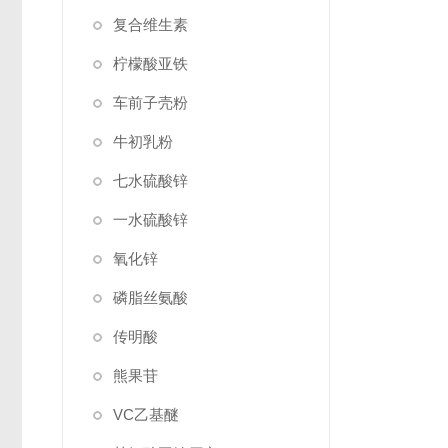
复合维生素
柠檬酸亚铁
车前子壳粉
牛初乳粉
七水硫酸锌
一水硫酸锌
氧化锌
磷脂丝氨酸
传明酸
熊果苷
VC乙基醚