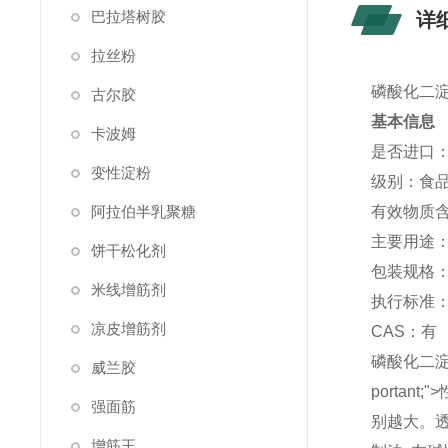
巴拉塔树胶
详
拉丝粉
磷酸化二淀
古尔胶
基本信息
卡波姆
是否进口
变性淀粉
级别：
食
阿拉伯半乳聚糖
有效物质
主要用途
饼干松化剂
包装规格
米线增筋剂
执行标准
凉皮增筋剂
CAS：
有
磷酸化二
威兰胶
porta
强面筋
别越大。透
增筋王