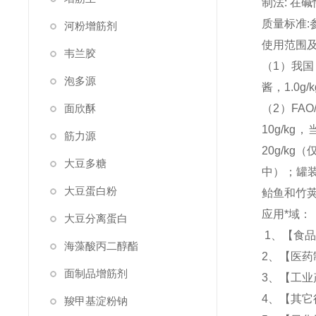
制法: 在
质量标准:
河粉增筋剂
使用范围
韦兰胶
（1）我国
泡多源
酱，1.0g/
面欣酥
（2）FA
10g/k
筋力源
20g/k
大豆多糖
中）；罐装
大豆蛋白粉
鲐鱼和竹荚
应用*域：
大豆分离蛋白
1、【食
海藻酸丙二醇酯
2、【医
面制品增筋剂
3、【工
4、【其
羧甲基淀粉钠