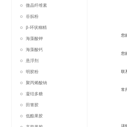
微晶纤维素
谷朊粉
β-环状糊精
您
海藻酸钾
海藻酸钙
您
悬浮剂
明胶粉
联
聚丙烯酸钠
常
凝结多糖
田箐胶
低酯果胶
详
高脂果胶