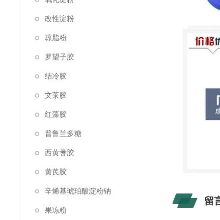
改性淀粉
琼脂粉
罗望子胶
结冷胶
文莱胶
红藻胶
普鲁兰多糖
西黄蓍胶
黄芪胶
辛烯基琥珀酸淀粉钠
留
果冻粉