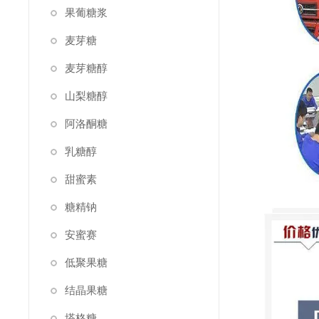
果葡糖浆
麦芽糖
麦芽糖醇
山梨糖醇
阿洛酮糖
乳糖醇
甜蜜素
糖精钠
安蜜赛
低聚果糖
结晶果糖
塔格糖