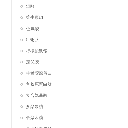
烟酸
维生素b1
色氨酸
牡蛎肽
柠檬酸铁铵
定优胶
牛骨胶原蛋白
鱼胶原蛋白肽
复合氨基酸
多聚果糖
低聚木糖