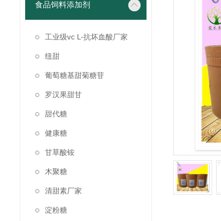
食品饲料添加剂
工业级vc L-抗坏血酸厂家
纽甜
葡萄糖基甜菊糖苷
罗汉果甜甘
甜代糖
健康糖
甘草酸铵
木聚糖
清甜素厂家
淀粉糖