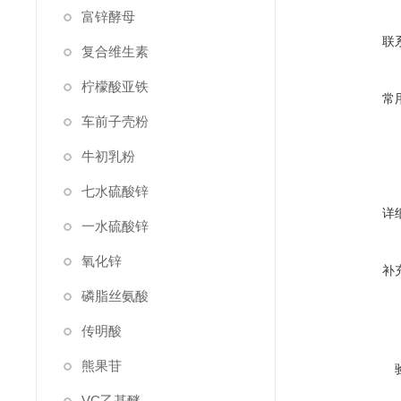
富锌酵母
联
复合维生素
柠檬酸亚铁
常
车前子壳粉
牛初乳粉
七水硫酸锌
详
一水硫酸锌
氧化锌
补
磷脂丝氨酸
传明酸
熊果苷
VC乙基醚