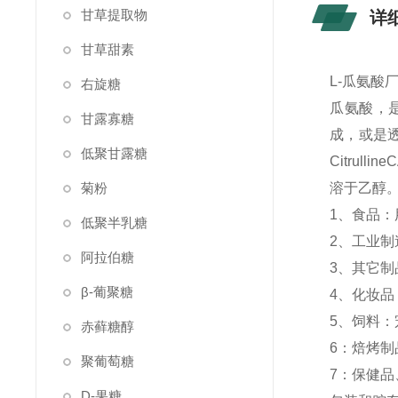
甘草提取物
详
甘草甜素
L-瓜氨酸
右旋糖
瓜氨酸，
甘露寡糖
成，或是透
低聚甘露糖
Citrul
菊粉
溶于乙醇。
1、食品
低聚半乳糖
2、工业
阿拉伯糖
3、其它
β-葡聚糖
4、化妆
5、饲料
赤藓糖醇
6：焙烤
聚葡萄糖
7：保健
D-果糖