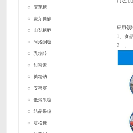
用法用
麦芽糖
麦芽糖醇
应用领
山梨糖醇
1、食
阿洛酮糖
2
乳糖醇
甜蜜素
糖精钠
安蜜赛
低聚果糖
结晶果糖
塔格糖