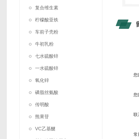
复合维生素
柠檬酸亚铁
车前子壳粉
牛初乳粉
七水硫酸锌
一水硫酸锌
您
氧化锌
磷脂丝氨酸
您
传明酸
联
熊果苷
VC乙基醚
常