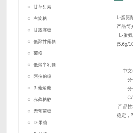
甘草甜素
L-蛋氨
右旋糖
产品简
甘露寡糖
L-蛋
低聚甘露糖
(5.6
菊粉
低聚半乳糖
中文名
阿拉伯糖
分子式(
β-葡聚糖
分子量(M
CAS 
赤藓糖醇
产品性
聚葡萄糖
稳定，
D-果糖