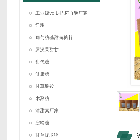
工业级vc L-抗坏血酸厂家
纽甜
葡萄糖基甜菊糖苷
罗汉果甜甘
甜代糖
健康糖
甘草酸铵
木聚糖
清甜素厂家
淀粉糖
甘草提取物