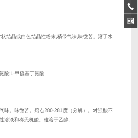
片状结晶或白色结晶性粉末,稍带气味,味微苦。溶于水
氨酸;L-甲硫基丁氨酸
味。味微苦。熔点280-281度（分解）。对强酸不
醇、碱性溶液和稀无机酸。难溶于乙醇。