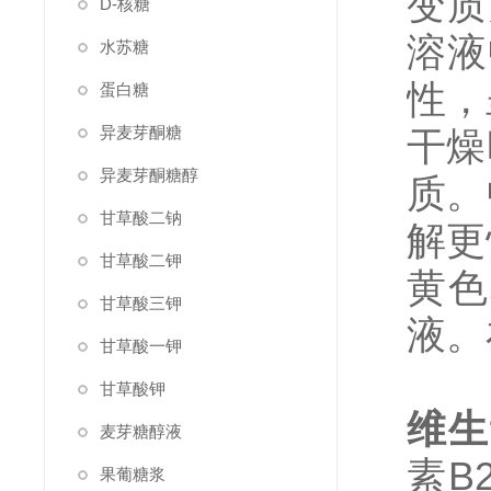
变质
D-核糖
溶液
水苏糖
性，
蛋白糖
异麦芽酮糖
干燥
异麦芽酮糖醇
质。
甘草酸二钠
解更
甘草酸二钾
黄色
甘草酸三钾
液。
甘草酸一钾
甘草酸钾
维生
麦芽糖醇液
素B
果葡糖浆