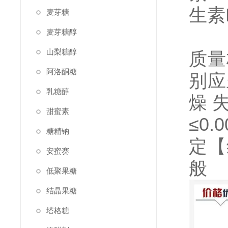
生素
麦芽糖
麦芽糖醇
山梨糖醇
质量
阿洛酮糖
别应
乳糖醇
燥失
甜蜜素
≤0
糖精钠
定【
安蜜赛
般
低聚果糖
结晶果糖
塔格糖