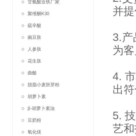
甘氨酸亚铁厂家
并提
聚维酮K30
硫辛酸
3.
豌豆肽
为客
人参肽
花生肽
曲酸
4.
脱脂小麦胚芽粉
出符
胡萝卜素
β-胡萝卜素油
5.
豆奶粉
艺和
氧化镁