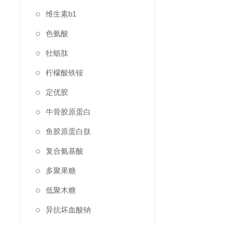
维生素b1
色氨酸
牡蛎肽
柠檬酸铁铵
定优胶
牛骨胶原蛋白
鱼胶原蛋白肽
复合氨基酸
多聚果糖
低聚木糖
异抗坏血酸钠