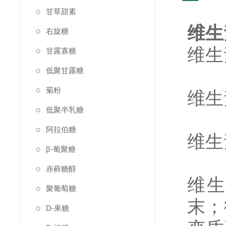
甘草甜素
维生
右旋糖
维生
甘露寡糖
低聚甘露糖
菊粉
维生
低聚半乳糖
阿拉伯糖
维生
β-葡聚糖
赤藓糖醇
维生
聚葡萄糖
末；
D-果糖