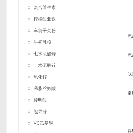
复合维生素
柠檬酸亚铁
车前子壳粉
您
牛初乳粉
七水硫酸锌
您
一水硫酸锌
联
氧化锌
磷脂丝氨酸
常
传明酸
熊果苷
VC乙基醚
详