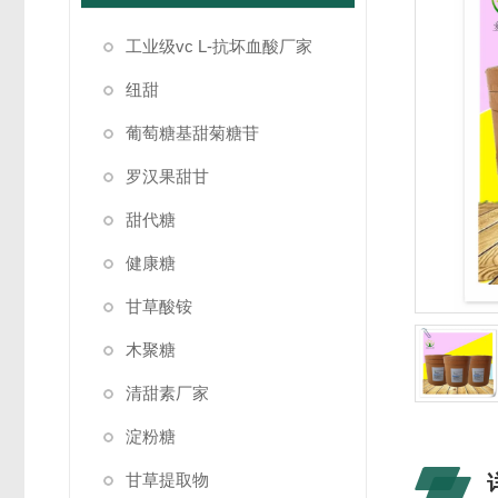
工业级vc L-抗坏血酸厂家
纽甜
葡萄糖基甜菊糖苷
罗汉果甜甘
甜代糖
健康糖
甘草酸铵
木聚糖
清甜素厂家
淀粉糖
甘草提取物