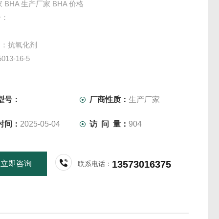
家 BHA 生产厂家 BHA 价格
介：
途：抗氧化剂
013-16-5
： 丁基羟基茴香醚
utylated hydroxyanisole
叔丁基对羟基茴香醚；丁基大茴醚；BHA
型号：
厂商性质：
生产厂家
11H16O2
时间：
2025-05-04
访 问 量：
904
80.25
氧化剂BHA 丁基羟基茴香醚 现货 供应bha
13573016375
立即咨询
联系电话：