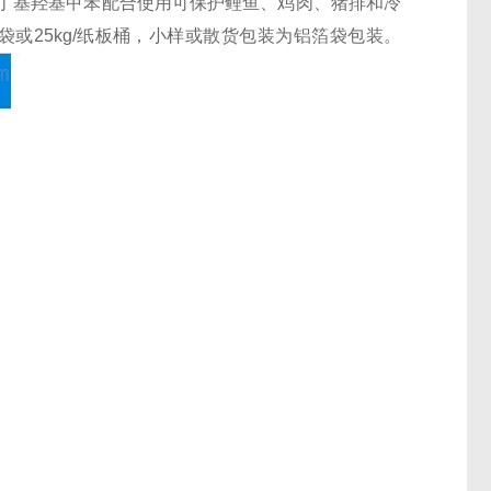
丁基羟基甲苯配合使用可保护鲤鱼、鸡肉、猪排和冷
袋或25kg/纸板桶，小样或散货包装为铝箔袋包装。