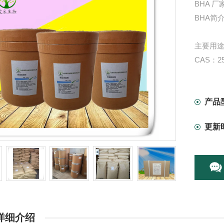
BHA 厂
BHA简
主要用
CAS：25
中文名称
英文名称： B
别名： 
产品
分子式：C
更新
分子量：1
BHA 抗
详细介绍