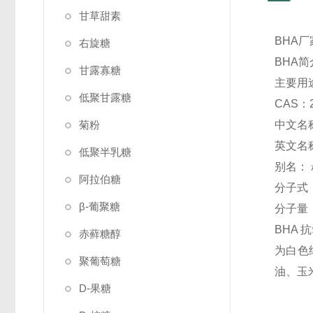
甘草甜素
BHA厂
右旋糖
BHA简
甘露寡糖
主要用
低聚甘露糖
CAS：2
菊粉
中文名
英文名称： 
低聚半乳糖
别名：
阿拉伯糖
分子式：
β-葡聚糖
分子量：
BHA 
赤藓糖醇
为白色
聚葡萄糖
油、玉
D-果糖