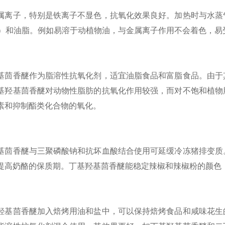
属离子，特别是铁离子不显色，抗氧化效果良好。加热时与水蒸
5）和油脂。例如易溶于动植物油，与金属离子作用不会着色，易
基茴香醚作为脂溶性抗氧化剂，适宜油脂食品和富脂食品。由于
基羟基茴香醚对动物性脂肪的抗氧化作用较强，而对不饱和植物
素和抑制酯类化合物的氧化。
基茴香醚与三聚磷酸钠和抗坏血酸结合使用可延缓冷冻猪排变质
提高奶酪的保质期。丁基羟基茴香醚能稳定辣椒和辣椒粉的颜色
羟基茴香醚加入焙烤用油和盐中，可以保持焙烤食品和咸味花生