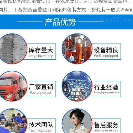
脂溶性抗氧化剂混合使用，其效果更好。如丁基羟基茴香醚和二
肉片。丁基羟基茴香醚订购须知包装方式：整包装一般为25kg/