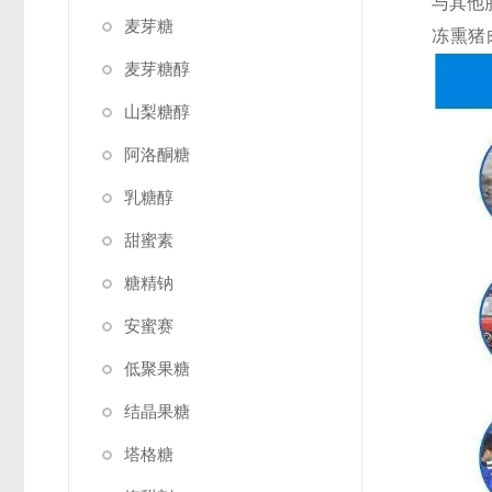
与其他
麦芽糖
冻熏猪
麦芽糖醇
山梨糖醇
阿洛酮糖
乳糖醇
甜蜜素
糖精钠
安蜜赛
低聚果糖
结晶果糖
塔格糖