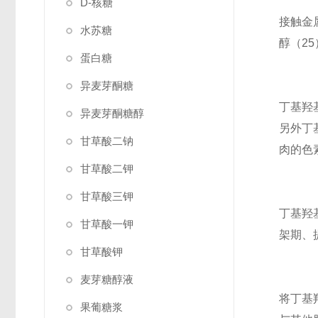
D-核糖
接触金
水苏糖
醇（2
蛋白糖
异麦芽酮糖
丁基羟
异麦芽酮糖醇
另外丁
甘草酸二钠
肉的色
甘草酸二钾
甘草酸三钾
丁基羟
甘草酸一钾
架期、
甘草酸钾
麦芽糖醇液
将丁基
果葡糖浆