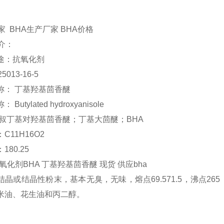
家 BHA生产厂家 BHA价格
介：
途：抗氧化剂
5013-16-5
称： 丁基羟基茴香醚
Butylated hydroxyanisole
 叔丁基对羟基茴香醚；丁基大茴醚；BHA
C11H16O2
180.25
抗氧化剂BHA 丁基羟基茴香醚 现货 供应bha
结晶或结晶性粉末，基本无臭，无味，熔点69.571.5，沸点2
米油、花生油和丙二醇。