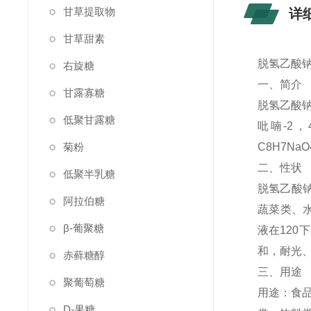
甘草提取物
详
甘草甜素
脱氢乙酸钠
右旋糖
一、简介
甘露寡糖
脱氢乙酸钠（
低聚甘露糖
吡喃-2，4（3
菊粉
C8H7Na
二、性状
低聚半乳糖
脱氢乙酸
阿拉伯糖
蔬菜类、
β-葡聚糖
液在120
和，耐光、
赤藓糖醇
三、用途
聚葡萄糖
用途：食
D-果糖