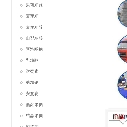
果葡糖浆
麦芽糖
麦芽糖醇
山梨糖醇
阿洛酮糖
乳糖醇
甜蜜素
糖精钠
安蜜赛
低聚果糖
结晶果糖
塔格糖