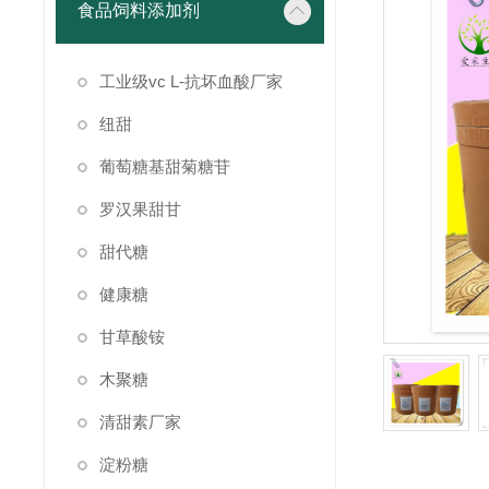
食品饲料添加剂
工业级vc L-抗坏血酸厂家
纽甜
葡萄糖基甜菊糖苷
罗汉果甜甘
甜代糖
健康糖
甘草酸铵
木聚糖
清甜素厂家
淀粉糖