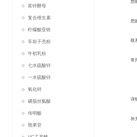
您
富锌酵母
复合维生素
您
柠檬酸亚铁
联
车前子壳粉
牛初乳粉
常
七水硫酸锌
一水硫酸锌
氧化锌
详
磷脂丝氨酸
传明酸
补
熊果苷
VC乙基醚