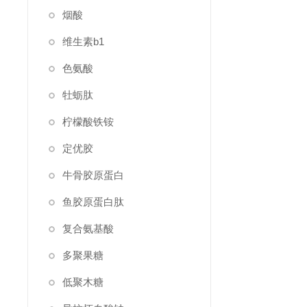
烟酸
维生素b1
色氨酸
牡蛎肽
柠檬酸铁铵
定优胶
牛骨胶原蛋白
鱼胶原蛋白肽
复合氨基酸
多聚果糖
低聚木糖