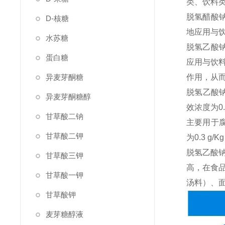
类、饮料类
脱氢醋酸
D-核糖
地应用与
水苏糖
脱氢乙酸
蛋白糖
应用与饮
异麦芽酮糖
作用，从
脱氢乙酸
异麦芽酮糖醇
效浓度为0.
甘草酸二钠
主要用于腐
甘草酸二钾
为0.3 g/
脱氢乙酸
甘草酸三钾
高，在食
甘草酸一钾
汤料）、
甘草酸钾
麦芽糖醇液