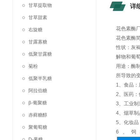
甘草提取物
详
甘草甜素
花色素酶厂
右旋糖
花色素酶
甘露寡糖
性状：灰
低聚甘露糖
解物和葡萄
菊粉
用途：酶
所导致的
低聚半乳糖
1、食品
阿拉伯糖
2、医药：
β-葡聚糖
3、工业
4、烟草
赤藓糖醇
5、化妆
聚葡萄糖
6、
D-果糖