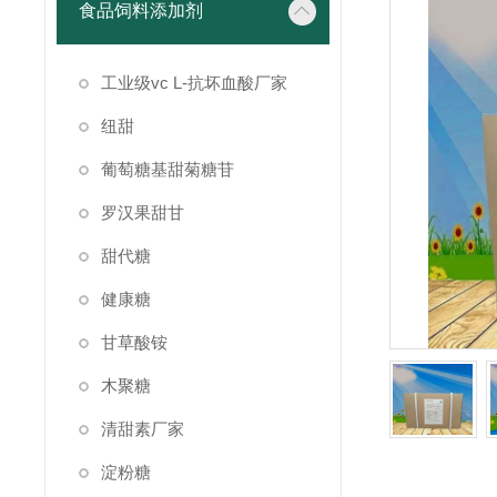
食品饲料添加剂
工业级vc L-抗坏血酸厂家
纽甜
葡萄糖基甜菊糖苷
罗汉果甜甘
甜代糖
健康糖
甘草酸铵
木聚糖
清甜素厂家
淀粉糖