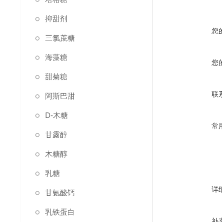
抑甜剂
您
三氯蔗糖
海藻糖
您
甜菊糖
联
阿斯巴甜
D-木糖
常
甘露醇
木糖醇
乳糖
详
甘氨酸钙
乳铁蛋白
补