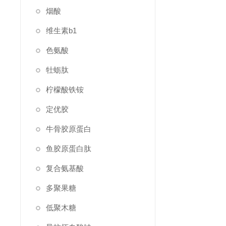
烟酸
维生素b1
色氨酸
牡蛎肽
柠檬酸铁铵
定优胶
牛骨胶原蛋白
鱼胶原蛋白肽
复合氨基酸
多聚果糖
低聚木糖