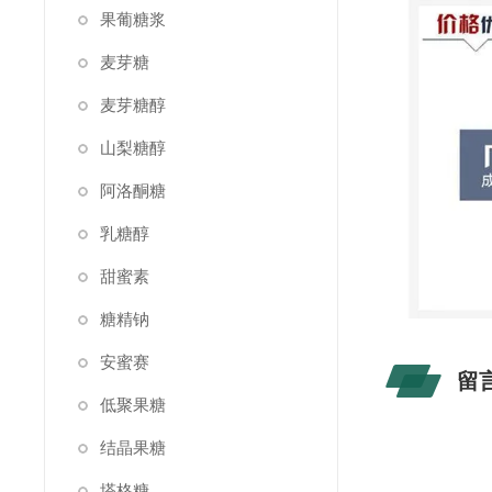
果葡糖浆
麦芽糖
麦芽糖醇
山梨糖醇
阿洛酮糖
乳糖醇
甜蜜素
糖精钠
安蜜赛
留
低聚果糖
结晶果糖
塔格糖