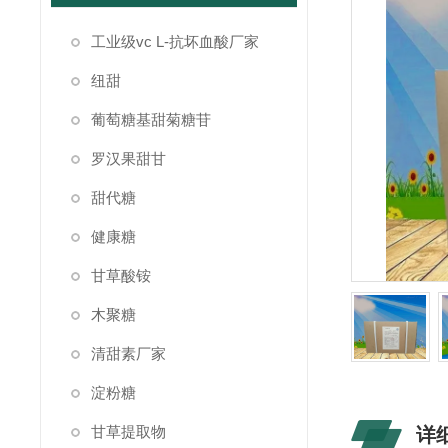
工业级vc L-抗坏血酸厂家
纽甜
葡萄糖基甜菊糖苷
罗汉果甜甘
甜代糖
健康糖
甘草酸铵
木聚糖
清甜素厂家
淀粉糖
甘草提取物
详