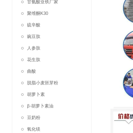
甘氨酸亚铁厂家
聚维酮K30
硫辛酸
豌豆肽
人参肽
花生肽
曲酸
脱脂小麦胚芽粉
胡萝卜素
β-胡萝卜素油
豆奶粉
氧化镁