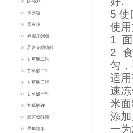
好.
D-核糖
5 
水苏糖
使用
蛋白糖
异麦芽酮糖
1 
异麦芽酮糖醇
2 
甘草酸二钠
匀，
甘草酸二钾
适用
甘草酸三钾
速冻
甘草酸一钾
米面
甘草酸钾
添加
麦芽糖醇液
一为
果葡糖浆