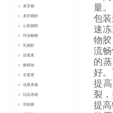
量。
麦芽糖
包装
麦芽糖醇
山梨糖醇
速冻
阿洛酮糖
物胶
乳糖醇
流畅
甜蜜素
的蒸
糖精钠
好。
安蜜赛
提高
低聚果糖
裂，
结晶果糖
提高
塔格糖