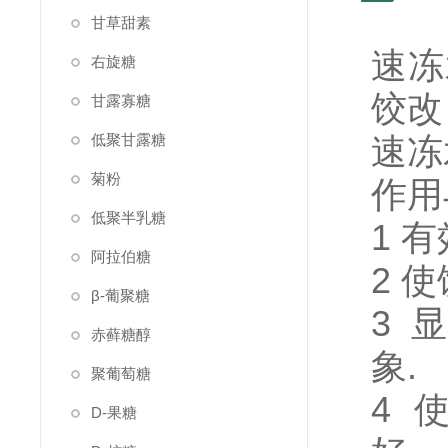
甘草甜素
速冻
右旋糖
饺改
甘露寡糖
低聚甘露糖
速冻
菊粉
作用
低聚半乳糖
1 
阿拉伯糖
2 
β-葡聚糖
3 
赤藓糖醇
象.
聚葡萄糖
4 
D-果糖