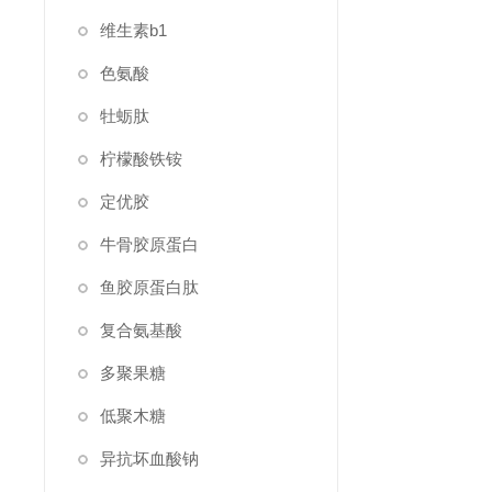
维生素b1
色氨酸
牡蛎肽
柠檬酸铁铵
定优胶
牛骨胶原蛋白
鱼胶原蛋白肽
复合氨基酸
多聚果糖
低聚木糖
异抗坏血酸钠