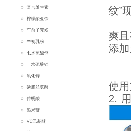
复合维生素
纹”
柠檬酸亚铁
7.
车前子壳粉
爽且
牛初乳粉
添加量
七水硫酸锌
一水硫酸锌
氧化锌
使用
磷脂丝氨酸
2
传明酸
熊果苷
VC乙基醚