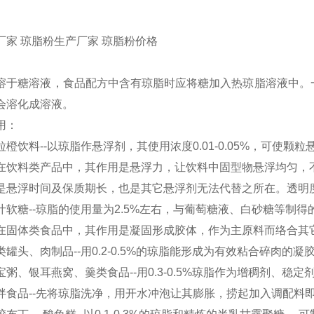
厂家 琼脂粉生产厂家 琼脂粉价格
溶于糖溶液，食品配方中含有琼脂时应将糖加入热琼脂溶液中。一
会溶化成溶液。
用：
橙饮料--以琼脂作悬浮剂，其使用浓度0.01-0.05%，可使颗
在饮料类产品中，其作用是悬浮力，让饮料中固型物悬浮均匀，
是悬浮时间及保质期长，也是其它悬浮剂无法代替之所在。透明
汁软糖--琼脂的使用量为2.5%左右，与葡萄糖液、白砂糖等制
在固体类食品中，其作用是凝固形成胶体，作为主原料而络合其
罐头、肉制品--用0.2-0.5%的琼脂能形成为有效粘合碎肉的凝
粥、银耳燕窝、羹类食品--用0.3-0.5%琼脂作为增稠剂、稳定
拌食品--先将琼脂洗净，用开水冲泡让其膨胀，捞起加入调配料