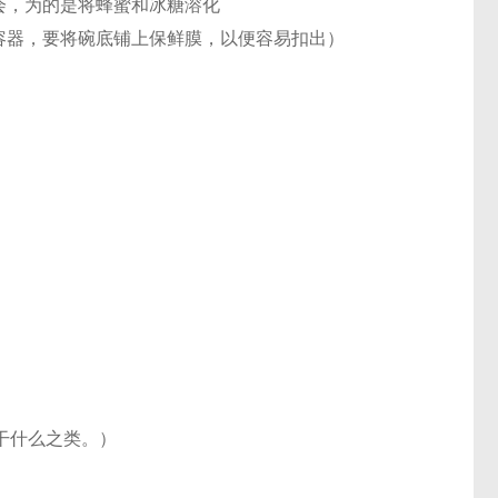
会，为的是将蜂蜜和冰糖溶化
容器，要将碗底铺上保鲜膜，以便容易扣出）
干什么之类。）