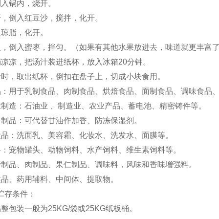
倒入锅内，烧开。
开，倒入红豆沙，搅拌，化开。
入琼脂，化开。
火，倒入蜜枣，拌匀。（如果有其他水果放进去，味道就更丰富
稍凉凉，把汤汁装进纸杯，放入冰箱20分钟。
食时，取出纸杯，倒扣在盘子上，切成小块食用。
品：用于乳制食品、肉制食品、烘焙食品、面制食品、调味食品
业制造：石油业 、制造业、农业产品、蓄电池、精密铸件等。
它制品：可代替甘油作加香、防冻保湿剂。
妆品：洗面乳、美容霜、化妆水、洗发水、面膜等。
料：宠物罐头、动物饲料、水产饲料、维生素饲料等。
烤制品、肉制品、果仁制品、调味料，风味和香味增强料。
健品、药用辅料、中间体、提取物。
贮存条件：
整包装一般为25KG/袋或25KG纸板桶。