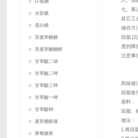
六、冻胶
D-核糖
七、果
水苏糖
其它工
蛋白糖
储存方
异麦芽酮糖
琼脂 
度的降
异麦芽酮糖醇
注意事
甘草酸二钠
甘草酸二钾
风味做
甘草酸三钾
琼脂食用
甘草酸一钾
原料：
甘草酸钾
琼脂、
做法：
麦芽糖醇液
1.将
果葡糖浆