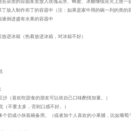
将滤去杂质的琼脂浆里放入玫瑰花水、蜂蜜、冰糖继续在火上熬一
水果丁放入制作布丁的容器中（注：如果是家中用的碗一列的类的
琼脂液倒进盛有水果的容器中
凉后放进冰箱（热着放进冰箱，对冰箱不好）
糕
水
豆沙（喜欢吃甜食的朋友可以依自己口味酌情加量。）
5克（不要太多，否则口感不好。）
来个切成小块装碗备用。（或者加个人喜欢的小果脯，比如葡萄