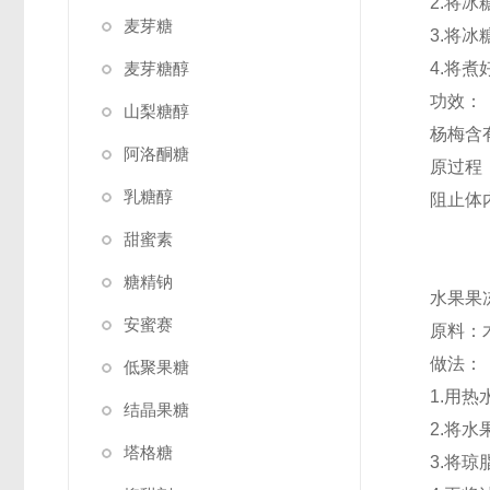
2.将
麦芽糖
3.将
麦芽糖醇
4.将
功效：
山梨糖醇
杨梅含
阿洛酮糖
原过程
乳糖醇
阻止体
甜蜜素
糖精钠
水果果
安蜜赛
原料：
做法：
低聚果糖
1.用
结晶果糖
2.将水
塔格糖
3.将