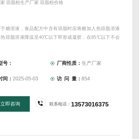
家 琼脂粉生产厂家 琼脂粉价格
溶于糖溶液，食品配方中含有琼脂时应将糖加入热琼脂溶液
热琼脂溶液降温至40℃以下即形成凝胶，在85℃以下不会
溶液。
用：
型号：
厂商性质：
生产厂家
时间：
2025-05-03
访 问 量：
854
橙饮料--以琼脂作悬浮剂，其使用浓度0.01-0.05%，可使颗
均匀。
13573016375
立即咨询
联系电话：
在饮料类产品中，其作用是悬浮力，让饮料中固型物悬浮均
下沉。