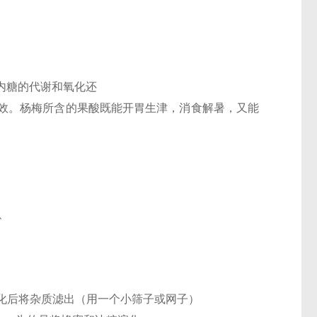
内糖的代谢和氧化还
效。杨梅所含的果酸既能开胃生津，消食解暑，又能
、
*融化后将杂质滤出（用一个小筛子或网子）