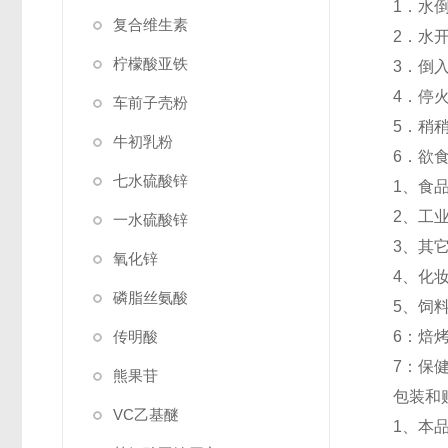
1．水
复合维生素
2．水
柠檬酸亚铁
3．倒
4．停
车前子壳粉
5．稍
牛初乳粉
6．欲
七水硫酸锌
1、食
2、工
一水硫酸锌
3、其
氧化锌
4、化
磷脂丝氨酸
5、饲
传明酸
6：焙
7：保
熊果苷
包装和
VC乙基醚
1、本品