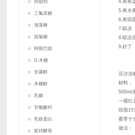
抑甜剂
4.再
5.将
三氯蔗糖
6.将
海藻糖
7.晾凉
甜菊糖
8.晾
9.好了
阿斯巴甜
D-木糖
甘露醇
豆沙凉
材料：
木糖醇
500ml
乳糖
一碟红
甘氨酸钙
琼脂1
乳铁蛋白
蜜枣十
做法：
富锌酵母