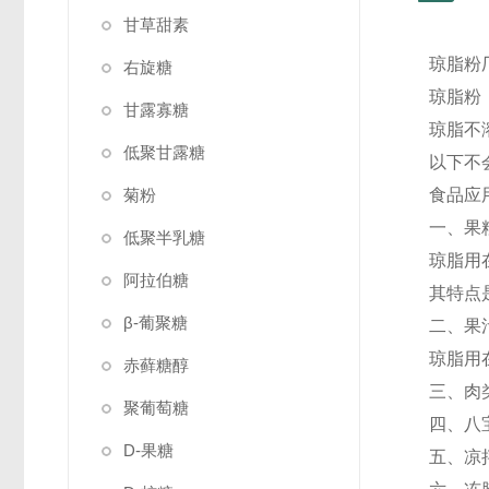
甘草甜素
琼脂粉
右旋糖
琼脂粉
甘露寡糖
琼脂不
低聚甘露糖
以下不
菊粉
食品应
一、果粒
低聚半乳糖
琼脂用
阿拉伯糖
其特点
β-葡聚糖
二、果
琼脂用
赤藓糖醇
三、肉类
聚葡萄糖
四、八宝
D-果糖
五、凉