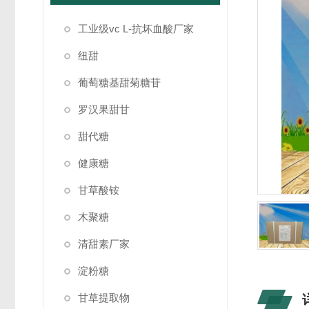
工业级vc L-抗坏血酸厂家
纽甜
葡萄糖基甜菊糖苷
罗汉果甜甘
甜代糖
健康糖
甘草酸铵
木聚糖
清甜素厂家
淀粉糖
甘草提取物