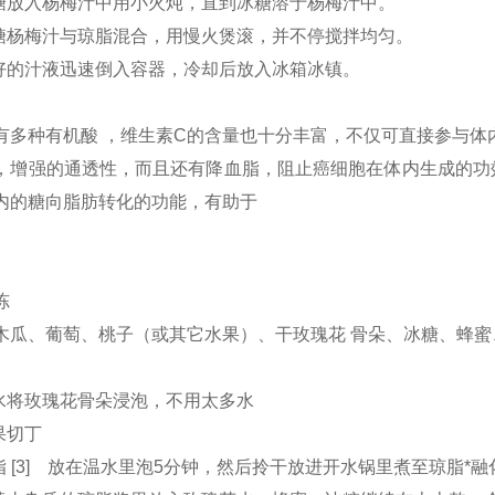
冰糖放入杨梅汁中用小火炖，直到冰糖溶于杨梅汁中。
冰糖杨梅汁与琼脂混合，用慢火煲滚，并不停搅拌均匀。
煮好的汁液迅速倒入容器，冷却后放入冰箱冰镇。
有多种有机酸 ，维生素C的含量也十分丰富，不仅可直接参与体
，增强的通透性，而且还有降血脂，阻止癌细胞在体内生成的功
内的糖向脂肪转化的功能，有助于
冻
木瓜、葡萄、桃子（或其它水果）、干玫瑰花 骨朵、冰糖、蜂蜜
热水将玫瑰花骨朵浸泡，不用太多水
果切丁
琼脂 [3] 放在温水里泡5分钟，然后拎干放进开水锅里煮至琼脂