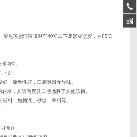
般热琼脂溶液降温至40℃以下即形成凝胶，在85℃
粒悬浮均匀。
不下沉。
度好，流动性好，口感爽滑无异味。
得的软糖，其透明度及口感远胜于其他软糖。
它辅料，如糖液、砂糖、香料等。
胶。
剂。
即可食用。