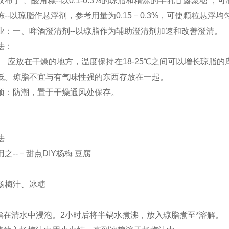
布丁 、酸角糕--以0.1-0.3%的琼脂和精炼的半乳甘露聚糖 ，
冻--以琼脂作悬浮剂，参考用量为0.15－0.3%，可使颗粒悬浮
业：一、啤酒澄清剂--以琼脂作为辅助澄清剂加速和改善澄清。
法：
[2] 应放在干燥的地方，温度保持在18-25℃之间可以增长琼
低。琼脂不宜与有气味性强的东西存放在一起。
项：防潮，置于干燥通风处保存。
法
之--－甜点DIY杨梅 豆腐
杨梅汁、冰糖
琼脂在清水中浸泡。2小时后将半锅水煮沸，放入琼脂煮至*溶解。