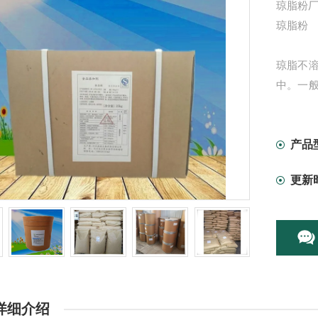
琼脂粉厂
琼脂粉
琼脂不
中。一般
溶化成
食品应
产品
更新
一、果粒
粒悬浮
琼脂用
匀，不
详细介绍