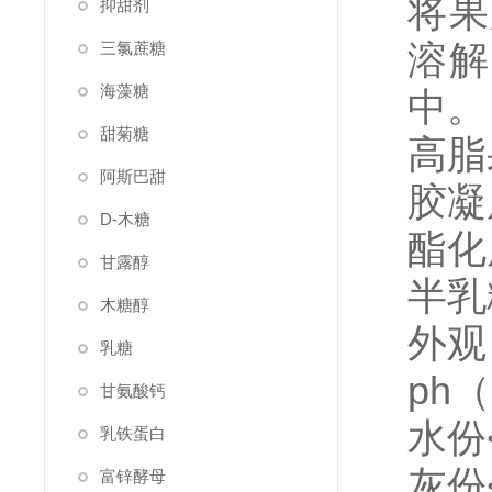
将果
抑甜剂
溶解
三氯蔗糖
海藻糖
中。
甜菊糖
高脂
阿斯巴甜
胶凝
D-木糖
酯化
甘露醇
半乳糖
木糖醇
外观
乳糖
ph（
甘氨酸钙
水份
乳铁蛋白
灰份
富锌酵母