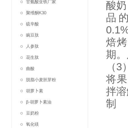
甘氨酸亚铁厂家
酸奶
聚维酮K30
品
硫辛酸
0.1
豌豆肽
焙烤
人参肽
期。
花生肽
（3
曲酸
将果
脱脂小麦胚芽粉
拌溶
胡萝卜素
β-胡萝卜素油
豆奶粉
氧化镁