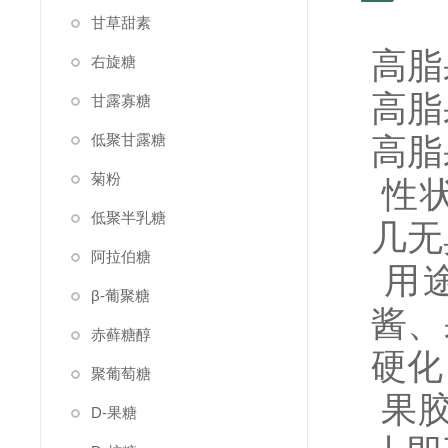
甘草甜素
高脂
右旋糖
高脂
甘露寡糖
低聚甘露糖
高脂
菊粉
性状
低聚半乳糖
几无
阿拉伯糖
用
β-葡聚糖
酱、
赤藓糖醇
硬化
聚葡萄糖
果胶
D-果糖