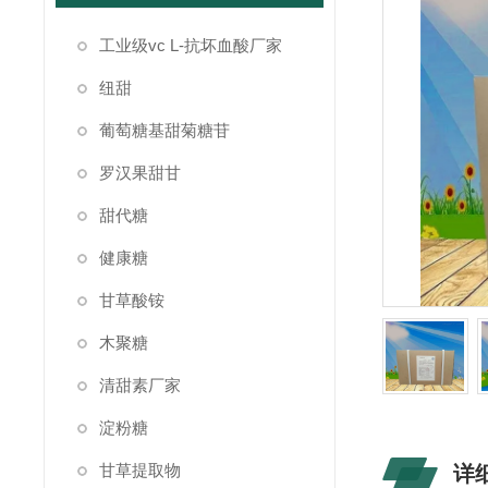
工业级vc L-抗坏血酸厂家
纽甜
葡萄糖基甜菊糖苷
罗汉果甜甘
甜代糖
健康糖
甘草酸铵
木聚糖
清甜素厂家
淀粉糖
甘草提取物
详