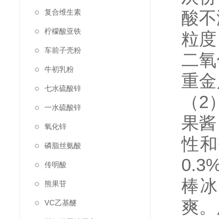
复合维生素
酸不溶
柠檬酸亚铁
粒度 
车前子壳粉
二氧
牛初乳粉
重金属
七水硫酸锌
（2
一水硫酸锌
果酱
氧化锌
性和
磷脂丝氨酸
0.3
传明酸
棒冰
熊果苷
爽。
VC乙基醚