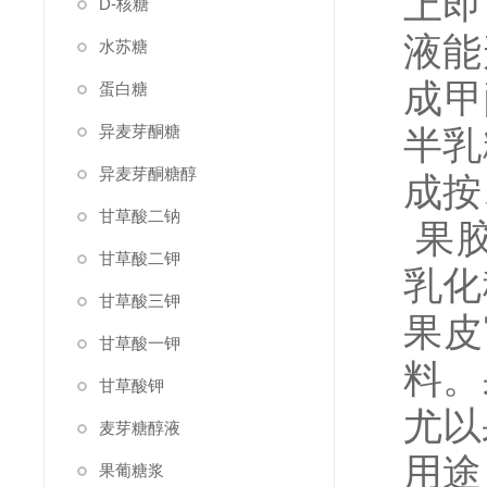
上即
D-核糖
液能
水苏糖
成甲
蛋白糖
异麦芽酮糖
半乳
异麦芽酮糖醇
成按
甘草酸二钠
果胶
甘草酸二钾
乳化
甘草酸三钾
果皮
甘草酸一钾
料。
甘草酸钾
尤以
麦芽糖醇液
用途
果葡糖浆