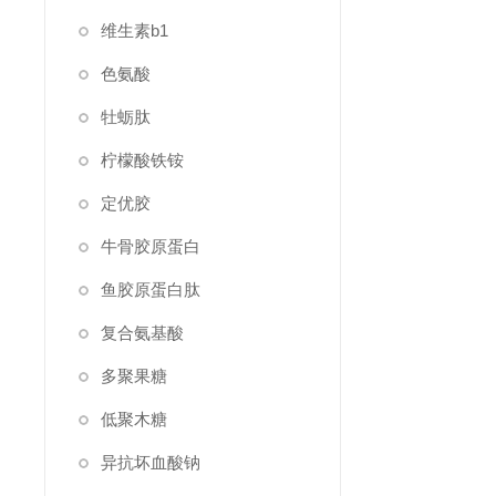
维生素b1
色氨酸
牡蛎肽
柠檬酸铁铵
定优胶
牛骨胶原蛋白
鱼胶原蛋白肽
复合氨基酸
多聚果糖
低聚木糖
异抗坏血酸钠