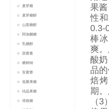
果酱
麦芽糖
性和
麦芽糖醇
山梨糖醇
0.3-
阿洛酮糖
棒冰
乳糖醇
爽。
甜蜜素
酸奶
糖精钠
品的
安蜜赛
焙烤
低聚果糖
期。
结晶果糖
（3
塔格糖