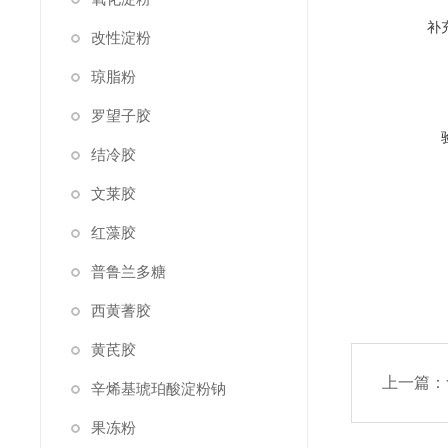
补
改性淀粉
琼脂粉
罗望子胶
结冷胶
文莱胶
红藻胶
普鲁兰多糖
西黄蓍胶
黄芪胶
上一篇：
辛烯基琥珀酸淀粉钠
果冻粉