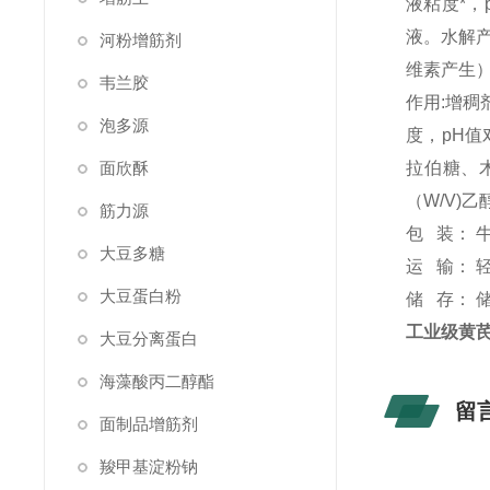
液粘度*，
液。水解
河粉增筋剂
维素产生）
韦兰胶
作用:增稠
泡多源
度，pH值
面欣酥
拉伯糖、
（W/V)
筋力源
包 装： 
大豆多糖
运 输：
大豆蛋白粉
储 存： 
工业级黄
大豆分离蛋白
海藻酸丙二醇酯
留
面制品增筋剂
羧甲基淀粉钠