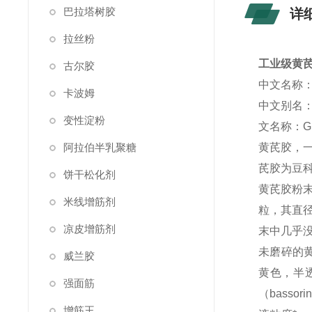
巴拉塔树胶
详
拉丝粉
工业级黄
古尔胶
中文名称
卡波姆
中文别名
变性淀粉
文名称：Gum
阿拉伯半乳聚糖
黄芪胶，
芪胶为豆
饼干松化剂
黄芪胶粉
米线增筋剂
粒，其直径
凉皮增筋剂
末中几乎没
未磨碎的黄
威兰胶
黄色，半
强面筋
（bass
增筋王