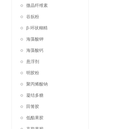
微晶纤维素
谷朊粉
β-环状糊精
海藻酸钾
海藻酸钙
悬浮剂
明胶粉
聚丙烯酸钠
凝结多糖
田箐胶
低酯果胶
高脂果胶