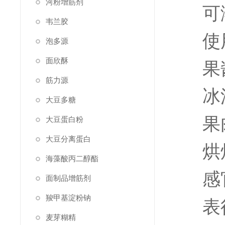
河粉增筋剂
可
韦兰胶
使
泡多源
面欣酥
果
筋力源
冰
大豆多糖
果
大豆蛋白粉
大豆分离蛋白
烘
海藻酸丙二醇酯
感
面制品增筋剂
羧甲基淀粉钠
表
麦芽糊精