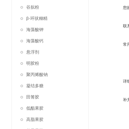
谷朊粉
您
β-环状糊精
联
海藻酸钾
海藻酸钙
常
悬浮剂
明胶粉
聚丙烯酸钠
详
凝结多糖
田箐胶
补
低酯果胶
高脂果胶