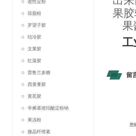
出来
改性淀粉
果胶
琼脂粉
果
罗望子胶
结冷胶
工
文莱胶
红藻胶
普鲁兰多糖
留
西黄蓍胶
黄芪胶
辛烯基琥珀酸淀粉钠
果冻粉
您
微晶纤维素