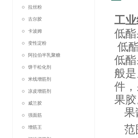
拉丝粉
工业
古尔胶
低酯
卡波姆
变性淀粉
低酯
阿拉伯半乳聚糖
低酯
饼干松化剂
般是
米线增筋剂
件，
凉皮增筋剂
果胶
威兰胶
果
强面筋
范围
增筋王