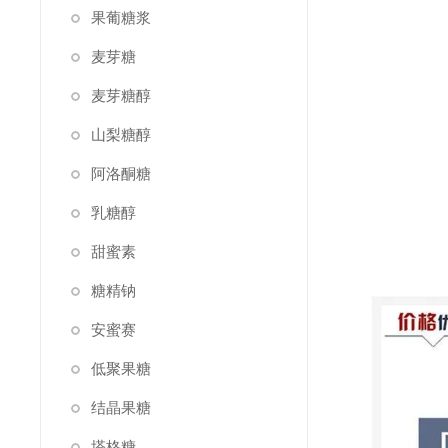
果葡糖浆
麦芽糖
麦芽糖醇
山梨糖醇
阿洛酮糖
乳糖醇
甜蜜素
糖精钠
安蜜赛
低聚果糖
结晶果糖
塔格糖