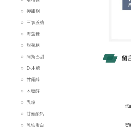
抑甜剂
三氯蔗糖
海藻糖
甜菊糖
阿斯巴甜
留
D-木糖
甘露醇
木糖醇
乳糖
您
甘氨酸钙
您
乳铁蛋白