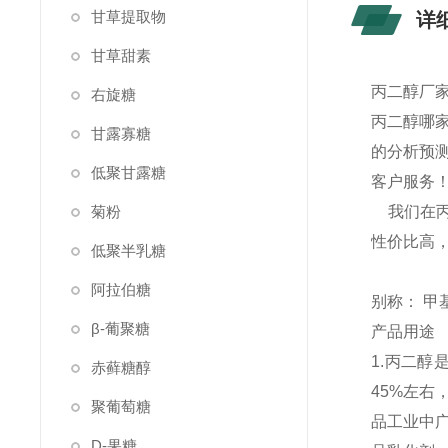
甘草提取物
详
甘草甜素
丙二醇厂家
右旋糖
丙二醇哪
甘露寡糖
的分析预
低聚甘露糖
客户服务
菊粉
我们在丙
性价比高
低聚半乳糖
阿拉伯糖
别称： 甲
β-葡聚糖
产品用途
1.丙二
赤藓糖醇
45%左
聚葡萄糖
品工业中
D-果糖