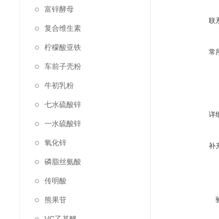
富锌酵母
联
复合维生素
柠檬酸亚铁
常
车前子壳粉
牛初乳粉
七水硫酸锌
详
一水硫酸锌
氧化锌
补
磷脂丝氨酸
传明酸
熊果苷
VC乙基醚