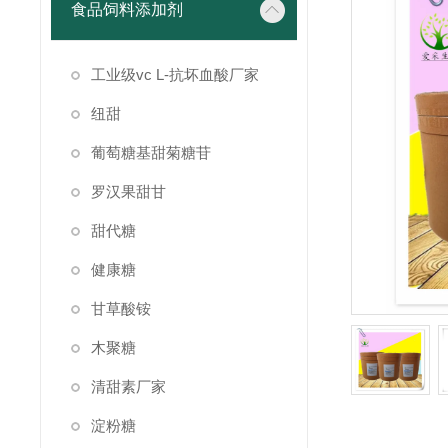
食品饲料添加剂
工业级vc L-抗坏血酸厂家
纽甜
葡萄糖基甜菊糖苷
罗汉果甜甘
甜代糖
健康糖
甘草酸铵
木聚糖
清甜素厂家
淀粉糖