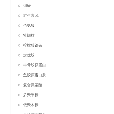
烟酸
维生素b1
色氨酸
牡蛎肽
柠檬酸铁铵
定优胶
牛骨胶原蛋白
鱼胶原蛋白肽
复合氨基酸
多聚果糖
低聚木糖