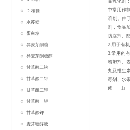
品乳化剂
中常用作
D-核糖
溶剂。由
水苏糖
剂，食品
蛋白糖
防腐剂、
异麦芽酮糖
2.用于
3.常用
异麦芽酮糖醇
增塑剂、
甘草酸二钠
丸及维生
甘草酸二钾
霉剂、水
或
甘草酸三钾
甘草酸一钾
甘草酸钾
麦芽糖醇液