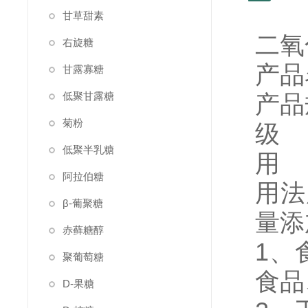
甘草甜素
二氧
右旋糖
产品
甘露寡糖
低聚甘露糖
产品
菊粉
级
低聚半乳糖
用
阿拉伯糖
用法
β-葡聚糖
量添
赤藓糖醇
1、
聚葡萄糖
食品
D-果糖