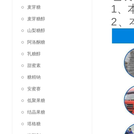
1、
麦芽糖
2、
麦芽糖醇
山梨糖醇
阿洛酮糖
乳糖醇
甜蜜素
糖精钠
安蜜赛
低聚果糖
结晶果糖
塔格糖