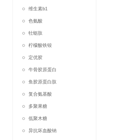
维生素b1
色氨酸
牡蛎肽
柠檬酸铁铵
定优胶
牛骨胶原蛋白
鱼胶原蛋白肽
复合氨基酸
多聚果糖
低聚木糖
异抗坏血酸钠