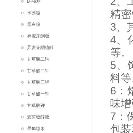
2、
D-核糖
精密
水苏糖
3、
蛋白糖
异麦芽酮糖
4、
异麦芽酮糖醇
等。
甘草酸二钠
5、
甘草酸二钾
料等
甘草酸三钾
6：
甘草酸一钾
味增
甘草酸钾
7：
麦芽糖醇液
包装
果葡糖浆