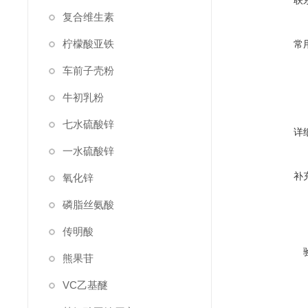
联
复合维生素
柠檬酸亚铁
常
车前子壳粉
牛初乳粉
七水硫酸锌
详
一水硫酸锌
补
氧化锌
磷脂丝氨酸
传明酸
熊果苷
VC乙基醚