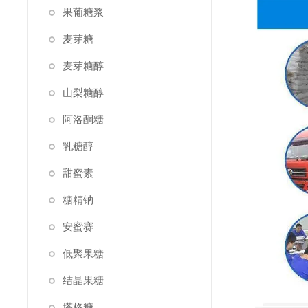
果葡糖浆
麦芽糖
麦芽糖醇
山梨糖醇
阿洛酮糖
乳糖醇
甜蜜素
糖精钠
安蜜赛
低聚果糖
结晶果糖
塔格糖