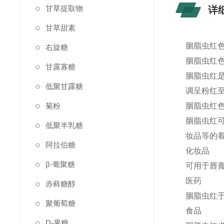
甘草提取物
详
甘草甜素
胭脂虫红色
右旋糖
胭脂虫红
甘露寡糖
胭脂虫红
低聚甘露糖
调呈粉红
菊粉
胭脂虫红
胭脂虫红
低聚半乳糖
妆品等的
阿拉伯糖
化妆品
β-葡聚糖
可用于唇
医药
赤藓糖醇
胭脂虫红
聚葡萄糖
食品
D-果糖