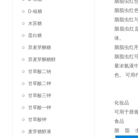
胭脂虫红
胭脂虫红
D-核糖
胭脂虫红
水苏糖
胭脂虫红
蛋白糖
体。
异麦芽酮糖
胭脂虫红
胭脂虫红
异麦芽酮糖醇
量浓氨液
甘草酸二钠
色。 可
甘草酸二钾
甘草酸三钾
化妆品
甘草酸一钾
可用于唇
甘草酸钾
食品
胭脂
麦芽糖醇液