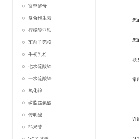
富锌酵母
复合维生素
您
柠檬酸亚铁
您
车前子壳粉
牛初乳粉
联
七水硫酸锌
一水硫酸锌
常
氧化锌
磷脂丝氨酸
传明酸
详
熊果苷
VC乙基醚