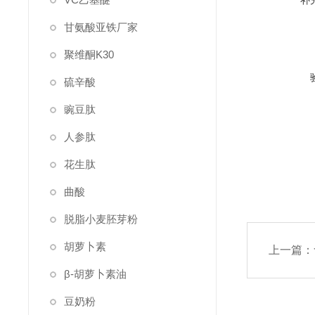
补
甘氨酸亚铁厂家
聚维酮K30
硫辛酸
豌豆肽
人参肽
花生肽
曲酸
脱脂小麦胚芽粉
胡萝卜素
上一篇：
β-胡萝卜素油
豆奶粉