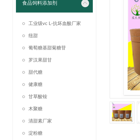
食品饲料添加剂
工业级vc L-抗坏血酸厂家
纽甜
葡萄糖基甜菊糖苷
罗汉果甜甘
甜代糖
健康糖
甘草酸铵
木聚糖
清甜素厂家
淀粉糖