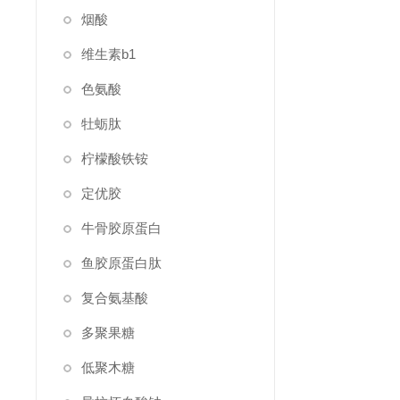
烟酸
维生素b1
色氨酸
牡蛎肽
柠檬酸铁铵
定优胶
牛骨胶原蛋白
鱼胶原蛋白肽
复合氨基酸
多聚果糖
低聚木糖