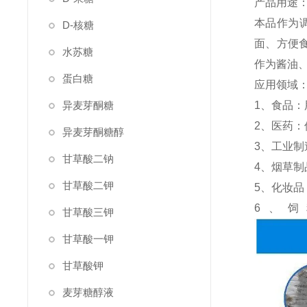
产品用途
本品作为调
D-核糖
面、方便食
水苏糖
作为酱油、
蛋白糖
应用领域
异麦芽酮糖
1、食品
2、医药：
异麦芽酮糖醇
3、工业
甘草酸二钠
4、烟草
甘草酸二钾
5、化妆
6、
甘草酸三钾
甘草酸一钾
甘草酸钾
麦芽糖醇液