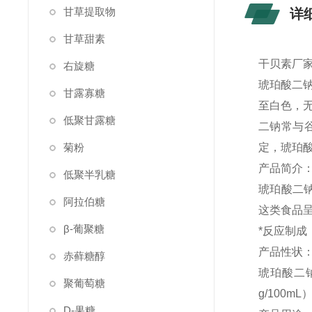
甘草提取物
详
甘草甜素
干贝素厂家
右旋糖
琥珀酸二
甘露寡糖
至白色，无
低聚甘露糖
二钠常与谷
菊粉
定，琥珀酸
产品简介
低聚半乳糖
琥珀酸二
阿拉伯糖
这类食品
β-葡聚糖
*反应制成
产品性状
赤藓糖醇
琥珀酸二钠
聚葡萄糖
g/100m
D-果糖