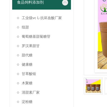
食品饲料添加剂
工业级vc L-抗坏血酸厂家
纽甜
葡萄糖基甜菊糖苷
罗汉果甜甘
甜代糖
健康糖
甘草酸铵
木聚糖
清甜素厂家
淀粉糖