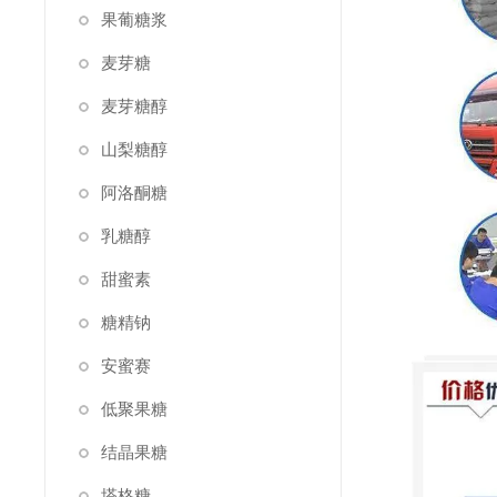
果葡糖浆
麦芽糖
麦芽糖醇
山梨糖醇
阿洛酮糖
乳糖醇
甜蜜素
糖精钠
安蜜赛
低聚果糖
结晶果糖
塔格糖