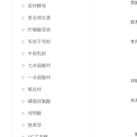
您
富锌酵母
复合维生素
联
柠檬酸亚铁
车前子壳粉
常
牛初乳粉
七水硫酸锌
一水硫酸锌
详
氧化锌
补
磷脂丝氨酸
传明酸
熊果苷
VC乙基醚