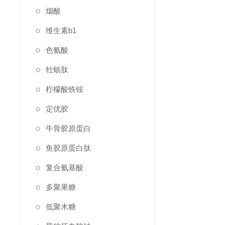
烟酸
维生素b1
色氨酸
牡蛎肽
柠檬酸铁铵
定优胶
牛骨胶原蛋白
鱼胶原蛋白肽
复合氨基酸
多聚果糖
低聚木糖