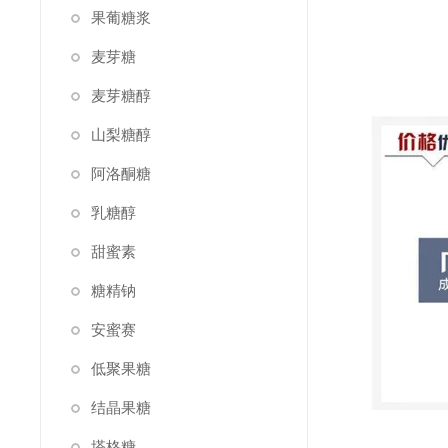
果葡糖浆
麦芽糖
麦芽糖醇
山梨糖醇
阿洛酮糖
乳糖醇
甜蜜素
糖精钠
安蜜赛
低聚果糖
结晶果糖
塔格糖