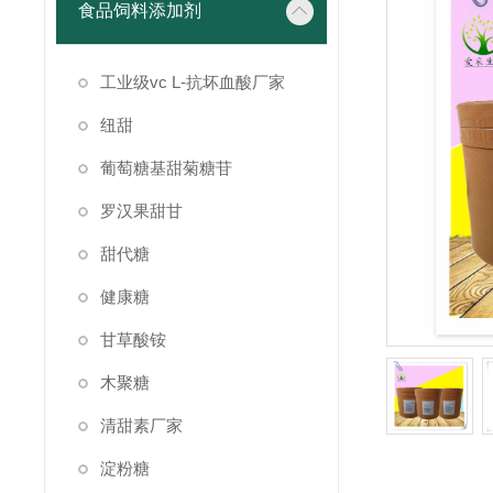
食品饲料添加剂
工业级vc L-抗坏血酸厂家
纽甜
葡萄糖基甜菊糖苷
罗汉果甜甘
甜代糖
健康糖
甘草酸铵
木聚糖
清甜素厂家
淀粉糖