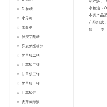
然降解。
水包油（O
D-核糖
本类产品
水苏糖
产品组成
蛋白糖
保
异麦芽酮糖
异麦芽酮糖醇
甘草酸二钠
甘草酸二钾
甘草酸三钾
甘草酸一钾
甘草酸钾
麦芽糖醇液