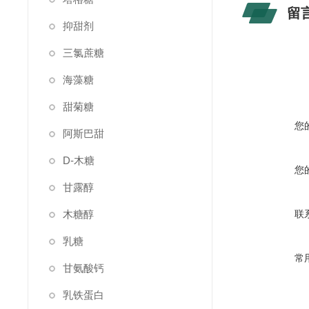
留
抑甜剂
三氯蔗糖
海藻糖
甜菊糖
您
阿斯巴甜
D-木糖
您
甘露醇
木糖醇
联
乳糖
常
甘氨酸钙
乳铁蛋白