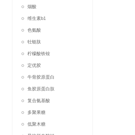
烟酸
维生素b1
色氨酸
牡蛎肽
柠檬酸铁铵
定优胶
牛骨胶原蛋白
鱼胶原蛋白肽
复合氨基酸
多聚果糖
低聚木糖