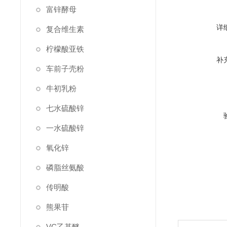
富锌酵母
详
复合维生素
柠檬酸亚铁
补
车前子壳粉
牛初乳粉
七水硫酸锌
一水硫酸锌
氧化锌
磷脂丝氨酸
传明酸
熊果苷
VC乙基醚