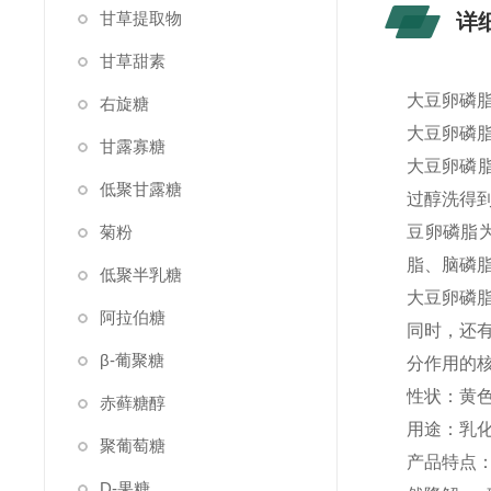
甘草提取物
详
甘草甜素
大豆卵磷脂
右旋糖
大豆卵磷
甘露寡糖
大豆卵磷脂
低聚甘露糖
过醇洗得
菊粉
豆卵磷脂
脂、脑磷
低聚半乳糖
大豆卵磷
阿拉伯糖
同时，还
β-葡聚糖
分作用的
性状：黄
赤藓糖醇
用途：乳
聚葡萄糖
产品特点
D-果糖