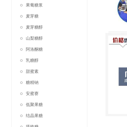
果葡糖浆
麦芽糖
麦芽糖醇
山梨糖醇
阿洛酮糖
乳糖醇
甜蜜素
糖精钠
安蜜赛
低聚果糖
结晶果糖
塔格糖