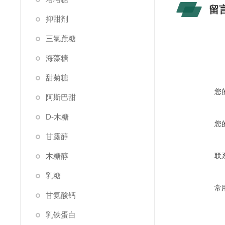
留
抑甜剂
三氯蔗糖
海藻糖
甜菊糖
您
阿斯巴甜
D-木糖
您
甘露醇
木糖醇
联
乳糖
常
甘氨酸钙
乳铁蛋白