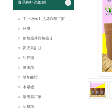
食品饲料添加剂
工业级vc L-抗坏血酸厂家
纽甜
葡萄糖基甜菊糖苷
罗汉果甜甘
甜代糖
健康糖
甘草酸铵
木聚糖
清甜素厂家
淀粉糖