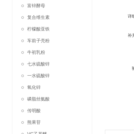
富锌酵母
详
复合维生素
柠檬酸亚铁
补
车前子壳粉
牛初乳粉
七水硫酸锌
一水硫酸锌
氧化锌
磷脂丝氨酸
传明酸
熊果苷
VC乙基醚