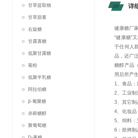
甘草提取物
详
甘草甜素
健康糖厂家
右旋糖
“健康糖
甘露寡糖
于任何人
低聚甘露糖
品，还广
菊粉
糖醇产品
用后所产
低聚半乳糖
1、食品
阿拉伯糖
2、工业
β-葡聚糖
3、其它
4、化妆
赤藓糖醇
5、饲料
聚葡萄糖
6：焙烤
D-果糖