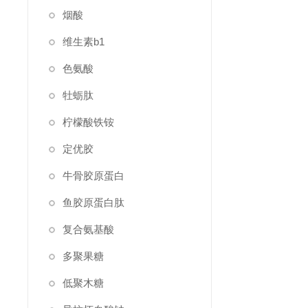
烟酸
维生素b1
色氨酸
牡蛎肽
柠檬酸铁铵
定优胶
牛骨胶原蛋白
鱼胶原蛋白肽
复合氨基酸
多聚果糖
低聚木糖