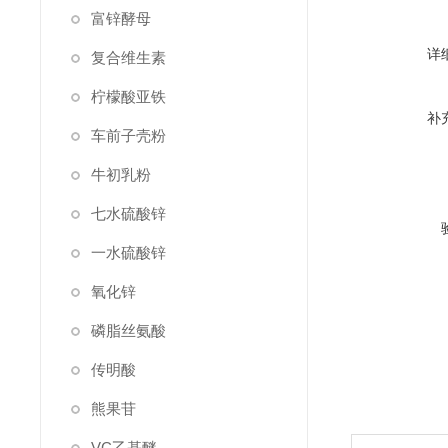
富锌酵母
详
复合维生素
柠檬酸亚铁
补
车前子壳粉
牛初乳粉
七水硫酸锌
一水硫酸锌
氧化锌
磷脂丝氨酸
传明酸
熊果苷
VC乙基醚