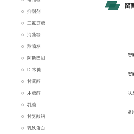
留
抑甜剂
三氯蔗糖
海藻糖
甜菊糖
您
阿斯巴甜
D-木糖
您
甘露醇
木糖醇
联
乳糖
常
甘氨酸钙
乳铁蛋白