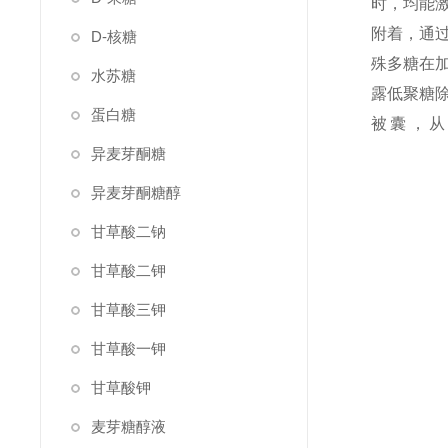
时，均能激
附着，通
D-核糖
殊多糖在
水苏糖
露低聚糖
蛋白糖
被囊，
异麦芽酮糖
异麦芽酮糖醇
甘草酸二钠
甘草酸二钾
甘草酸三钾
甘草酸一钾
甘草酸钾
麦芽糖醇液