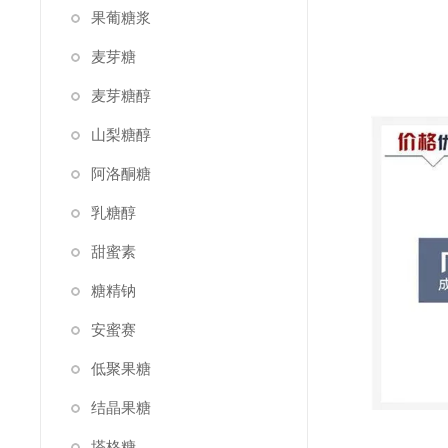
果葡糖浆
麦芽糖
麦芽糖醇
山梨糖醇
阿洛酮糖
乳糖醇
甜蜜素
糖精钠
安蜜赛
低聚果糖
结晶果糖
塔格糖