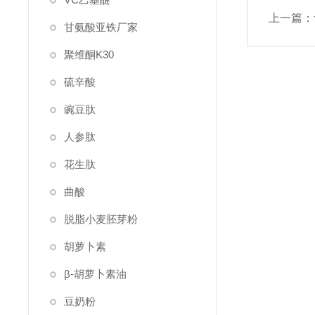
上一篇：
甘氨酸亚铁厂家
聚维酮K30
硫辛酸
豌豆肽
人参肽
花生肽
曲酸
脱脂小麦胚芽粉
胡萝卜素
β-胡萝卜素油
豆奶粉