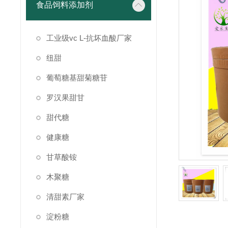
食品饲料添加剂
工业级vc L-抗坏血酸厂家
纽甜
葡萄糖基甜菊糖苷
罗汉果甜甘
甜代糖
健康糖
甘草酸铵
木聚糖
清甜素厂家
淀粉糖