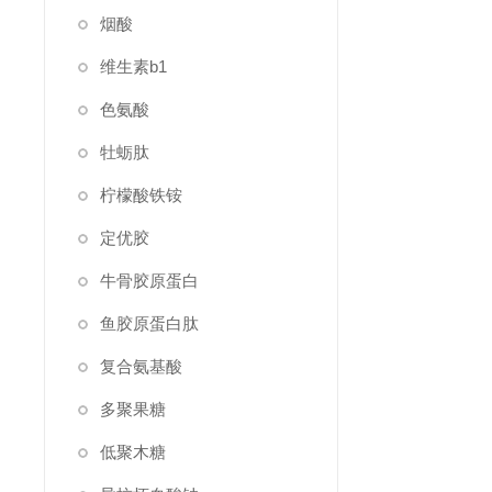
烟酸
维生素b1
色氨酸
牡蛎肽
柠檬酸铁铵
定优胶
牛骨胶原蛋白
鱼胶原蛋白肽
复合氨基酸
多聚果糖
低聚木糖