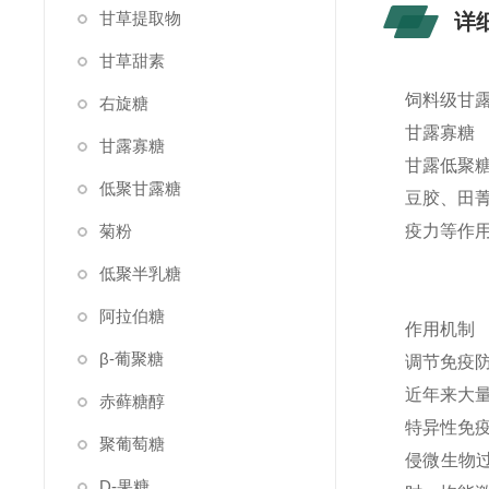
甘草提取物
详
甘草甜素
饲料级甘露
右旋糖
甘露寡糖
甘露寡糖
甘露低聚
低聚甘露糖
豆胶、田
菊粉
疫力等作
低聚半乳糖
阿拉伯糖
作用机制
β-葡聚糖
调节免疫
近年来大量
赤藓糖醇
特异性免
聚葡萄糖
侵微生物
D-果糖