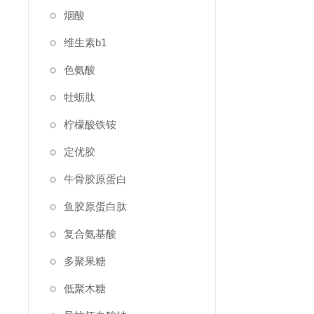
烟酸
维生素b1
色氨酸
牡蛎肽
柠檬酸铁铵
定优胶
牛骨胶原蛋白
鱼胶原蛋白肽
复合氨基酸
多聚果糖
低聚木糖