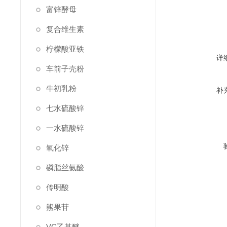
富锌酵母
复合维生素
柠檬酸亚铁
详
车前子壳粉
牛初乳粉
补
七水硫酸锌
一水硫酸锌
氧化锌
磷脂丝氨酸
传明酸
熊果苷
VC乙基醚