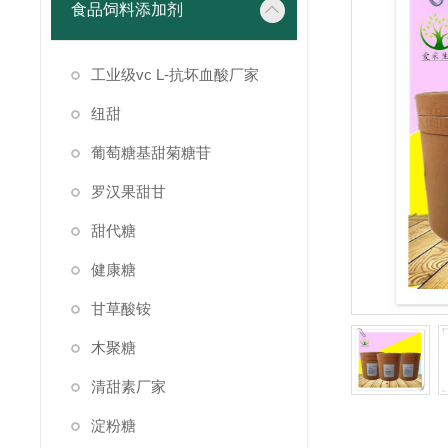
食品饲料添加剂
工业级vc L-抗坏血酸厂家
纽甜
葡萄糖基甜菊糖苷
罗汉果甜甘
甜代糖
健康糖
甘草酸铵
木聚糖
清甜素厂家
淀粉糖