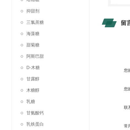
抑甜剂
三氯蔗糖
留
海藻糖
甜菊糖
阿斯巴甜
D-木糖
您
甘露醇
您
木糖醇
乳糖
联
甘氨酸钙
乳铁蛋白
常