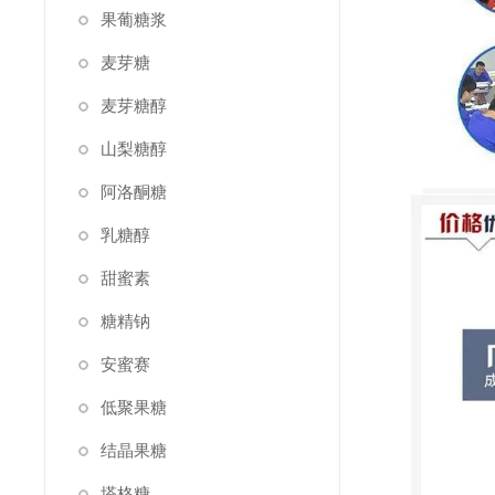
果葡糖浆
麦芽糖
麦芽糖醇
山梨糖醇
阿洛酮糖
乳糖醇
甜蜜素
糖精钠
安蜜赛
低聚果糖
结晶果糖
塔格糖