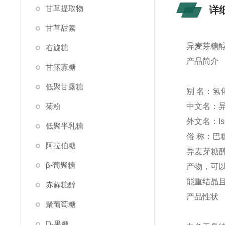
甘草提取物
详
甘草甜素
异麦芽糖醇
右旋糖
产品简介
甘露寡糖
低聚甘露糖
别 名：氢
菊粉
中文名：
外文名：Isom
低聚半乳糖
俗 称：巴
阿拉伯糖
异麦芽糖醇或
β-葡聚糖
产物，可
能重结晶
赤藓糖醇
产品性状
聚葡萄糖
D-果糖