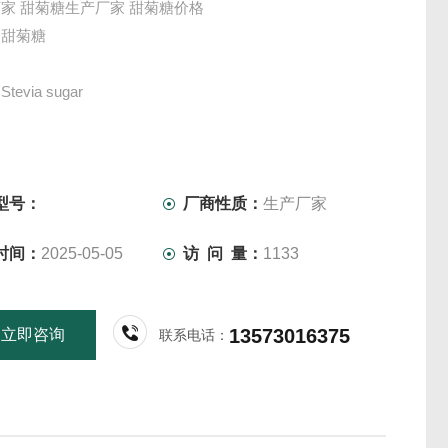
家 甜菊糖生产厂家 甜菊糖价格
：甜菊糖
evia sugar
甜菊糖苷
甜叶菊
型号：
厂商性质：
生产厂家
时间：
2025-05-05
访 问 量：
1133
食品、饮料、调味料的生产
38H60O18
13573016375
立即咨询
联系电话：
7817-89-7
白色粉末