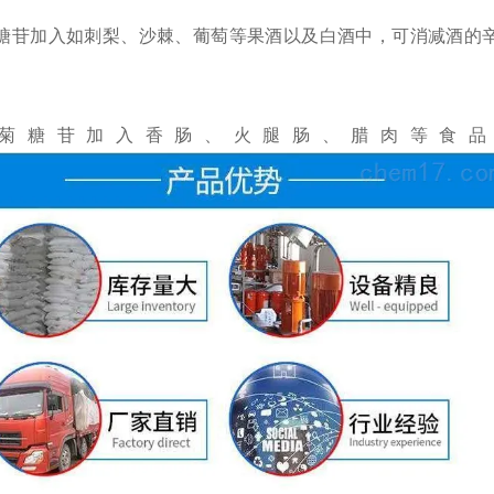
糖苷加入如刺梨、沙棘、葡萄等果酒以及白酒中，可消减酒的
菊糖苷加入香肠、火腿肠、腊肉等食品