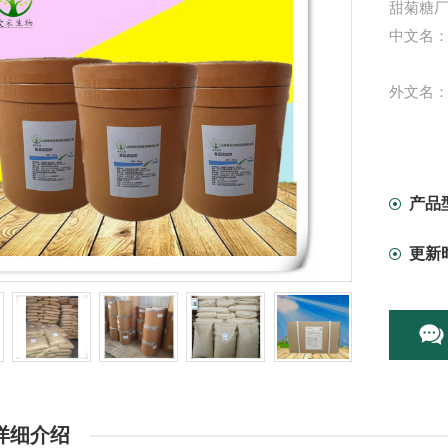
甜菊糖厂
中文名
外文名：St
又 名：
来 自：
产品
更新
应 用：
化学式：C
CAS号：5
外 观：
详细介绍