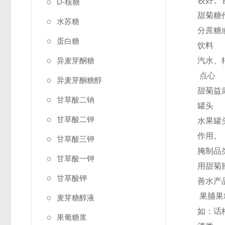
较好。
D-核糖
甜菊糖
水苏糖
分蔗糖
蛋白糖
饮料
异麦芽酮糖
汽水、
点心
异麦芽酮糖醇
甜菊益
甘草酸二钠
罐头
甘草酸二钾
水果罐
作用。
甘草酸三钾
腌制品
甘草酸一钾
用甜菊
甘草酸钾
善水产
果脯果
麦芽糖醇液
如：话
果葡糖浆