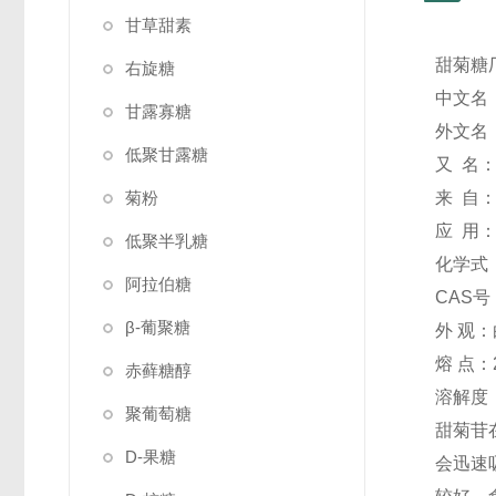
甘草甜素
甜菊糖
右旋糖
中文名
甘露寡糖
外文名：S
低聚甘露糖
又 名
菊粉
来 自
应 用
低聚半乳糖
化学式：
阿拉伯糖
CAS号：
β-葡聚糖
外 观
熔 点：2
赤藓糖醇
溶解度：易
聚葡萄糖
甜菊苷
D-果糖
会迅速