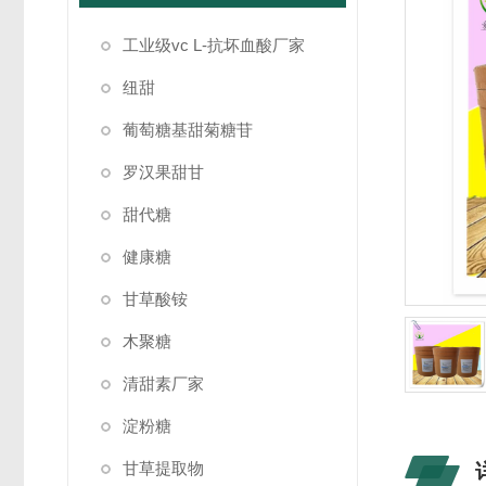
工业级vc L-抗坏血酸厂家
纽甜
葡萄糖基甜菊糖苷
罗汉果甜甘
甜代糖
健康糖
甘草酸铵
木聚糖
清甜素厂家
淀粉糖
甘草提取物