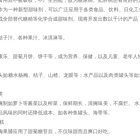
食用后不被吸收，不产生热能，故为糖尿病、肥胖病患者良好的
作为一种新型甜味剂，可以广泛应用于各类食品、饮料、日化工
或全部替代糖精等化学合成甜味剂。现将开发出数以千计的产品
桔子汁、各种果汁、冰淇淋等。
康乐、甜菊月饼、饼干等，成为营养、保健，以及儿童、老年人
头如糖水杨梅、桔子、山楂、龙眼等；水产品以及肉类罐头等如
类
腌制如萝卜等酱菜以及榨菜，保鲜期长，清腌味美，不腐烂。 
品风味的同时还降低成本。如各种鱼罐头、海带等。
糕
梅果脯应用了甜菊糖苷后，不仅味甜而且爽口好吃。