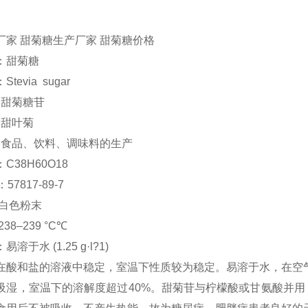
熔 点：23
厂家 甜菊糖生产厂家 甜菊糖价格
：甜菊糖
tevia sugar
：甜菊糖苷
：甜叶菊
：食品、饮料、调味料的生产
C38H60O18
57817-89-7
：白色粉末
38–239 °C℃
溶于水 (1.25 g·l?1)
在酸和盐的溶液中稳定，室温下性质较为稳定。易溶于水，在空
吸湿，室温下的溶解度超过40%。甜菊苷与柠檬酸或甘氨酸并