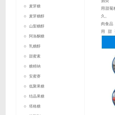
酒类
麦芽糖
用甜菊
麦芽糖醇
久。
肉食品
山梨糖醇
用甜
阿洛酮糖
乳糖醇
甜蜜素
糖精钠
安蜜赛
低聚果糖
结晶果糖
塔格糖