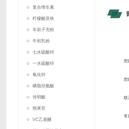
复合维生素
柠檬酸亚铁
车前子壳粉
牛初乳粉
七水硫酸锌
您
一水硫酸锌
氧化锌
您
磷脂丝氨酸
传明酸
联
熊果苷
常
VC乙基醚