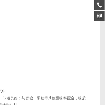
8–239 °C℃
气中
用，味道良好；与蔗糖、果糖等其他甜味料配合，味质