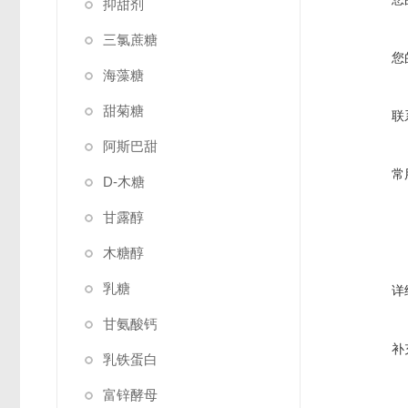
抑甜剂
三氯蔗糖
您
海藻糖
甜菊糖
联
阿斯巴甜
常
D-木糖
甘露醇
木糖醇
乳糖
详
甘氨酸钙
补
乳铁蛋白
富锌酵母