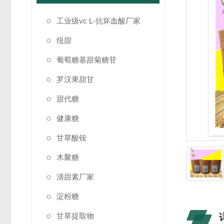
工业级vc L-抗坏血酸厂家
纽甜
葡萄糖基甜菊糖苷
罗汉果甜甘
甜代糖
健康糖
甘草酸铵
木聚糖
清甜素厂家
淀粉糖
甘草提取物