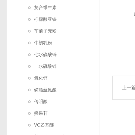
复合维生素
柠檬酸亚铁
车前子壳粉
牛初乳粉
七水硫酸锌
一水硫酸锌
氧化锌
上一
磷脂丝氨酸
传明酸
熊果苷
VC乙基醚