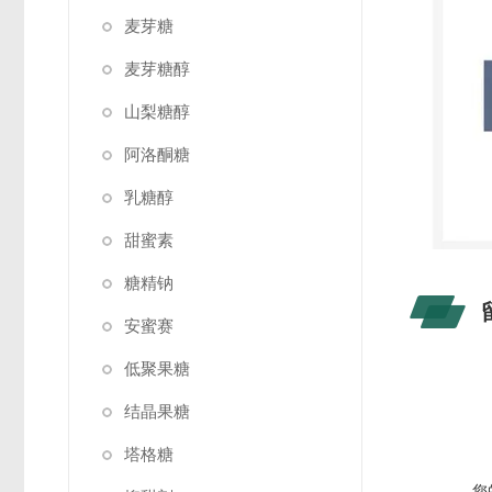
麦芽糖
麦芽糖醇
山梨糖醇
阿洛酮糖
乳糖醇
甜蜜素
糖精钠
安蜜赛
低聚果糖
结晶果糖
塔格糖
您