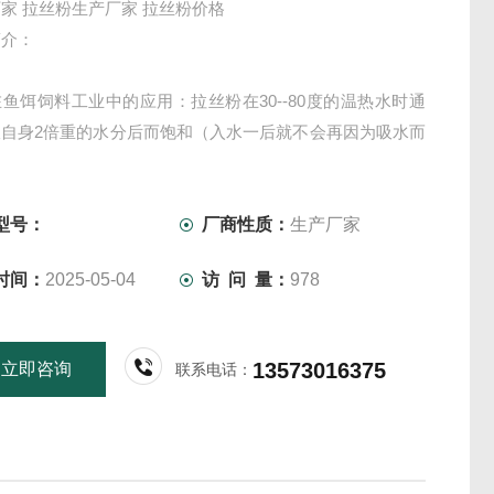
家 拉丝粉生产厂家 拉丝粉价格
简介：
鱼饵饲料工业中的应用：拉丝粉在30--80度的温热水时通
收自身2倍重的水分后而饱和（入水一后就不会再因为吸水而
料易于脱钩），但需要说明的是干基拉丝粉吸水时蛋白蛋含
水量的增强而下降，这种性能能够防止水份分离，提高保水
型号：
厂商性质：
生产厂家
时间：
2025-05-04
访 问 量：
978
13573016375
立即咨询
联系电话：