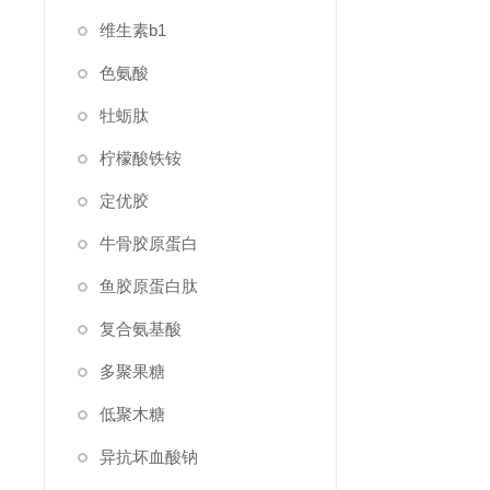
维生素b1
色氨酸
牡蛎肽
柠檬酸铁铵
定优胶
牛骨胶原蛋白
鱼胶原蛋白肽
复合氨基酸
多聚果糖
低聚木糖
异抗坏血酸钠