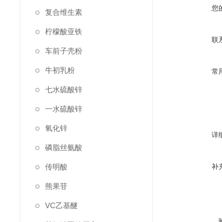
您
复合维生素
柠檬酸亚铁
联
车前子壳粉
牛初乳粉
常
七水硫酸锌
一水硫酸锌
氧化锌
详
磷脂丝氨酸
传明酸
补
熊果苷
VC乙基醚