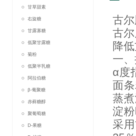
甘草甜素
古尔
右旋糖
古尔
甘露寡糖
低聚甘露糖
降低
菊粉
一、
低聚半乳糖
α度
阿拉伯糖
面条
β-葡聚糖
蒸煮
赤藓糖醇
淀粉
聚葡萄糖
采用
D-果糖