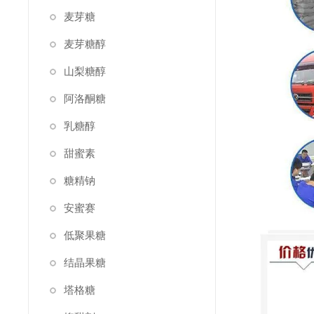
麦芽糖
麦芽糖醇
山梨糖醇
阿洛酮糖
乳糖醇
甜蜜素
糖精钠
安蜜赛
低聚果糖
结晶果糖
塔格糖