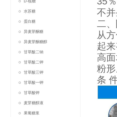
35
D-核糖
不并
水苏糖
二、
蛋白糖
异麦芽酮糖
从方
异麦芽酮糖醇
起来
甘草酸二钠
高面
甘草酸二钾
粉形
甘草酸三钾
条
甘草酸一钾
甘草酸钾
麦芽糖醇液
果葡糖浆