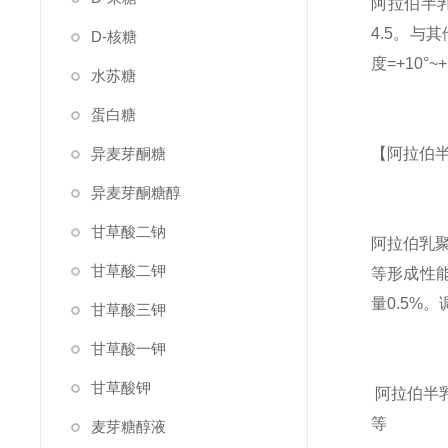
阿拉伯半乳
4.5。与
D-核糖
度=+10°
水苏糖
蛋白糖
异麦芽酮糖
【阿拉伯
异麦芽酮糖醇
甘草酸二钠
阿拉伯乳聚
甘草酸二钾
等形成性能
量0.5%
甘草酸三钾
甘草酸一钾
甘草酸钾
阿拉伯半
麦芽糖醇液