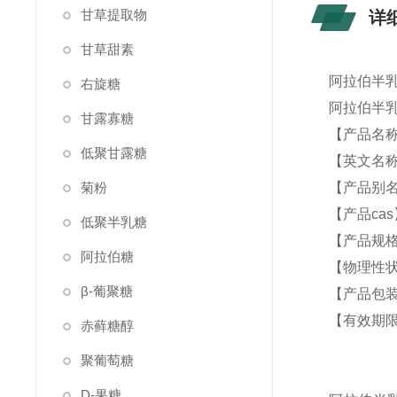
甘草提取物
详
甘草甜素
阿拉伯半乳
右旋糖
阿拉伯半
甘露寡糖
【产品名
低聚甘露糖
【英文名称】a
菊粉
【产品别
【产品cas】
低聚半乳糖
【产品规
阿拉伯糖
【物理性
β-葡聚糖
【产品包装
【有效期限
赤藓糖醇
聚葡萄糖
D-果糖