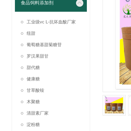
食品饲料添加剂
工业级vc L-抗坏血酸厂家
纽甜
葡萄糖基甜菊糖苷
罗汉果甜甘
甜代糖
健康糖
甘草酸铵
木聚糖
清甜素厂家
淀粉糖