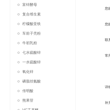
富锌酵母
您
复合维生素
柠檬酸亚铁
您
车前子壳粉
联
牛初乳粉
七水硫酸锌
常
一水硫酸锌
氧化锌
磷脂丝氨酸
详
传明酸
熊果苷
补
VC乙基醚