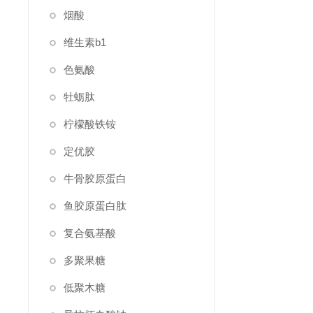
烟酸
维生素b1
色氨酸
牡蛎肽
柠檬酸铁铵
定优胶
牛骨胶原蛋白
鱼胶原蛋白肽
复合氨基酸
多聚果糖
低聚木糖