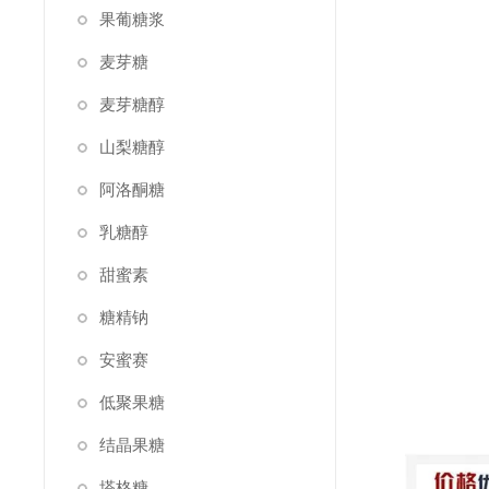
果葡糖浆
麦芽糖
麦芽糖醇
山梨糖醇
阿洛酮糖
乳糖醇
甜蜜素
糖精钠
安蜜赛
低聚果糖
结晶果糖
塔格糖