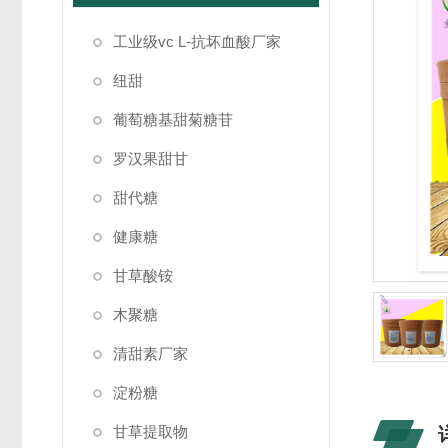
工业级vc L-抗坏血酸厂家
纽甜
葡萄糖基甜菊糖苷
罗汉果甜甘
甜代糖
健康糖
甘草酸铵
木聚糖
清甜素厂家
淀粉糖
甘草提取物