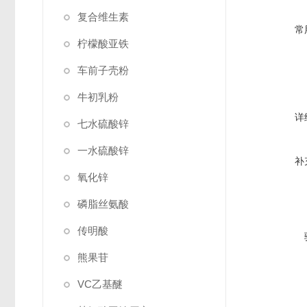
复合维生素
常
柠檬酸亚铁
车前子壳粉
牛初乳粉
详
七水硫酸锌
一水硫酸锌
补
氧化锌
磷脂丝氨酸
传明酸
熊果苷
VC乙基醚