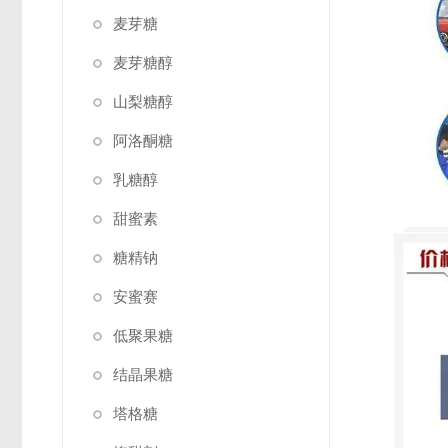
麦芽糖
麦芽糖醇
山梨糖醇
阿洛酮糖
乳糖醇
甜蜜素
糖精钠
安蜜赛
低聚果糖
结晶果糖
塔格糖