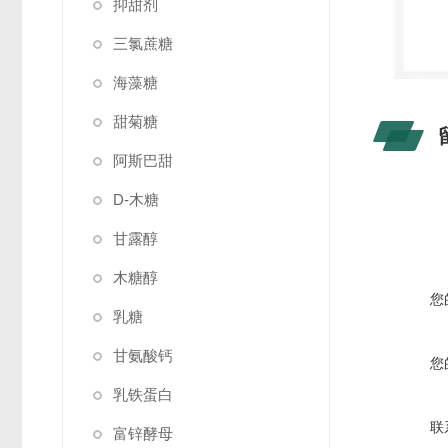
抑甜剂
三氯蔗糖
海藻糖
甜菊糖
阿斯巴甜
D-木糖
甘露醇
木糖醇
您
乳糖
甘氨酸钙
您
乳铁蛋白
联
富锌酵母