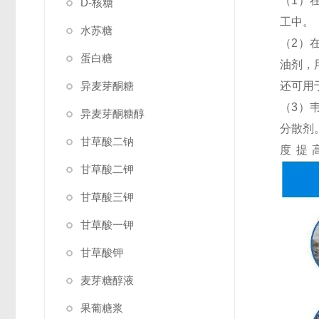
（1）
D-核糖
工中。
水苏糖
（2）
蛋白糖
油剂，
异麦芽酮糖
还可用
（3）
异麦芽酮糖醇
分散剂
甘草酸二钠
度提
甘草酸二钾
甘草酸三钾
甘草酸一钾
甘草酸钾
麦芽糖醇液
果葡糖浆