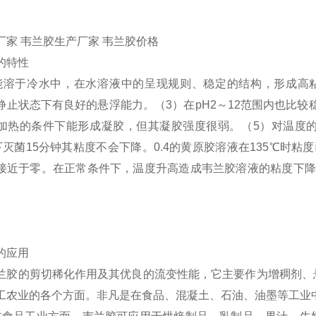
厂家 韦兰胶生产厂家 韦兰胶价格
的特性
能溶于冷水中，在水溶液中的呈现规则、稳定的结构，形成高
静止状态下有良好的悬浮能力。（3）在pH2～12范围内也比较
加热的条件下能形成凝胶，但其凝胶强度很弱。（5）对温度
℃下灭菌15分钟其粘度不会下降。0.4的黄原胶溶液在135℃时
接近于零。在正常条件下，温度升高造成韦兰胶溶液的粘度下降，
的应用
兰胶的剪切稀化作用及其优良的流变性能，它主要作为增稠剂、
工农业的各个方面。非凡是在食品、混凝土、石油、油墨等工业