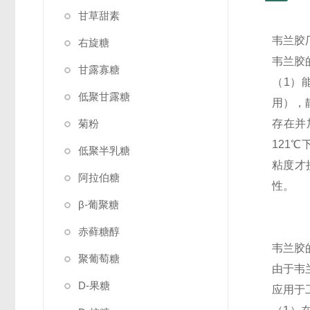
甘草甜素
韦兰胶
右旋糖
韦兰胶
甘露寡糖
（1）
低聚甘露糖
用），
菊粉
存在并
121
低聚半乳糖
粘度才
阿拉伯糖
性。
β-葡聚糖
赤藓糖醇
韦兰胶
聚葡萄糖
由于韦
D-果糖
应用于