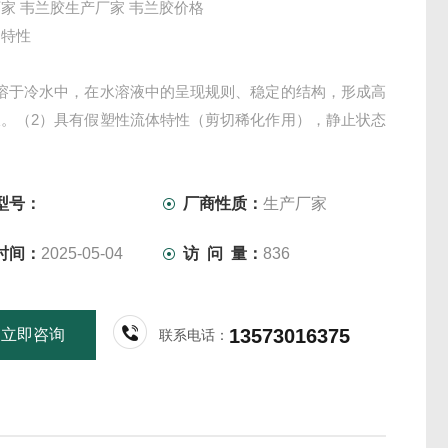
家 韦兰胶生产厂家 韦兰胶价格
的特性
能溶于冷水中，在水溶液中的呈现规则、稳定的结构，形成高
液。（2）具有假塑性流体特性（剪切稀化作用），静止状态
的悬浮能力。（3）在pH2～12范围内也比较稳定，并且有
盐性能。（4）韦兰胶在NaOH存在并加热的条件下能形成
但其凝胶强度很弱。（5）对温度的稳定具有热可逆性，温度
型号：
厂商性质：
生产厂家
胶的影响比较小
时间：
2025-05-04
访 问 量：
836
13573016375
立即咨询
联系电话：