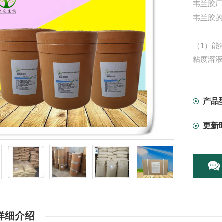
韦兰胶厂
韦兰胶
（1）
粘度溶
下有良好
良好的耐
凝胶，
产品
对韦兰
更新
详细介绍