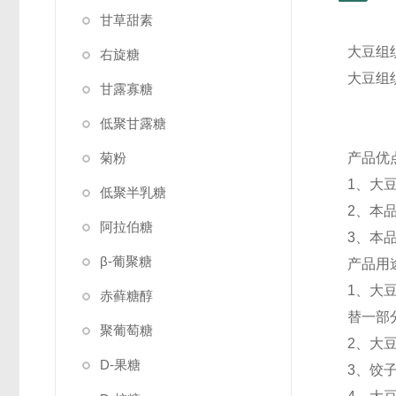
甘草甜素
大豆组
右旋糖
大豆组
甘露寡糖
低聚甘露糖
菊粉
产品优
1、大
低聚半乳糖
2、本
阿拉伯糖
3、本
β-葡聚糖
产品用
1、大
赤藓糖醇
替一部
聚葡萄糖
2、大
D-果糖
3、饺