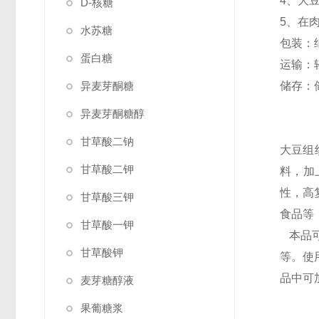
4、大
D-核糖
5、在
水苏糖
包装：
蛋白糖
运输：
异麦芽酮糖
储存：
异麦芽酮糖醇
甘草酸二钠
大豆
甘草酸二钾
料，加
性，高
甘草酸三钾
食品等
甘草酸一钾
本品可
甘草酸钾
等。使
品中可
麦芽糖醇液
果葡糖浆