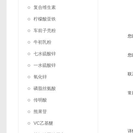
复合维生素
柠檬酸亚铁
车前子壳粉
您
牛初乳粉
七水硫酸锌
您
一水硫酸锌
联
氧化锌
磷脂丝氨酸
常
传明酸
熊果苷
VC乙基醚
详