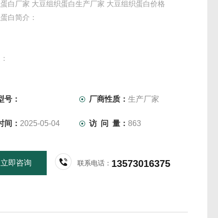
蛋白厂家 大豆组织蛋白生产厂家 大豆组织蛋白价格
织蛋白简介：
点：
豆组织蛋白采用优质大豆深加工制成，高蛋白，低脂肪，不含
。
型号：
厂商性质：
生产厂家
时间：
2025-05-04
访 问 量：
863
品经过去腥工艺，感官及口感类似肉，疏松的纤维结构，易入
13573016375
立即咨询
联系电话：
品加工的工艺精良，具有良好的吸水性，吸油性、保湿型与抗
，高复水率，高强度，口感脆，无豆腥味。