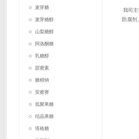
麦芽糖
我司主
麦芽糖醇
防腐剂
山梨糖醇
阿洛酮糖
乳糖醇
甜蜜素
糖精钠
安蜜赛
低聚果糖
结晶果糖
塔格糖