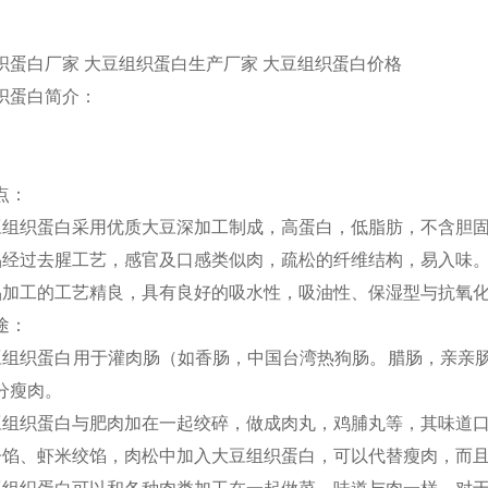
织蛋白厂家 大豆组织蛋白生产厂家 大豆组织蛋白价格
织蛋白简介：
点：
豆组织蛋白采用优质大豆深加工制成，高蛋白，低脂肪，不含胆
品经过去腥工艺，感官及口感类似肉，疏松的纤维结构，易入味
品加工的工艺精良，具有良好的吸水性，吸油性、保湿型与抗氧
途：
豆组织蛋白用于灌肉肠（如香肠，中国台湾热狗肠。腊肠，亲亲肠
分瘦肉。
豆组织蛋白与肥肉加在一起绞碎，做成肉丸，鸡脯丸等，其味道
子馅、虾米绞馅，肉松中加入大豆组织蛋白，可以代替瘦肉，而