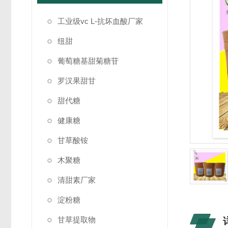
工业级vc L-抗坏血酸厂家
纽甜
葡萄糖基甜菊糖苷
罗汉果甜甘
甜代糖
健康糖
甘草酸铵
木聚糖
清甜素厂家
淀粉糖
甘草提取物