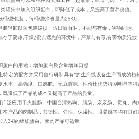
豆组织蛋白可以和各种肉类加工在一起做菜，味道与肉一样，对
肉类罐头中加入组织蛋白，即降低了成本，又提高了营养价值。
纸桶/袋包装，每桶/袋净含量为25KG。
轻装轻卸以防包装破损，防日晒雨淋，不能与有毒，害物同运。
储存于阴凉,干燥,清洁,遮光的环境中，严禁与有毒,有害物质混
组织蛋白的用途：增加蛋白质含量增加口感 大豆
上特定的配方并采用自行研制具有*的生产线设备生产而成的植
复水率、高强度、口感脆、无豆腥味、性价比优势特别明显等特
，既降低了产品的成本又提高了产品的质量。
广泛应用于火腿肠、中国台湾热狗、腊肠、亲亲肠、贡丸、肉
用本产品的肉制品，其韧性、弹性、保湿性、咀嚼感等均有良好
加入3-8的组织蛋白。素肉产品可适量