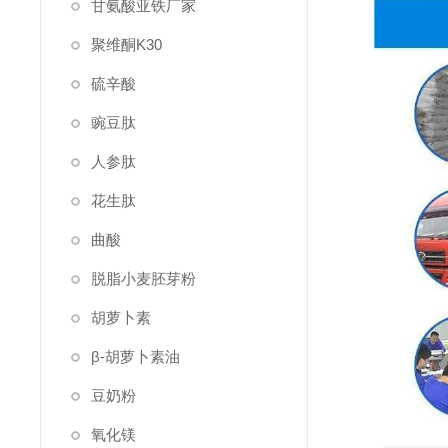
甘氨酸亚铁厂家
聚维酮K30
硫辛酸
豌豆肽
人参肽
花生肽
曲酸
脱脂小麦胚芽粉
胡萝卜素
β-胡萝卜素油
豆奶粉
氧化镁