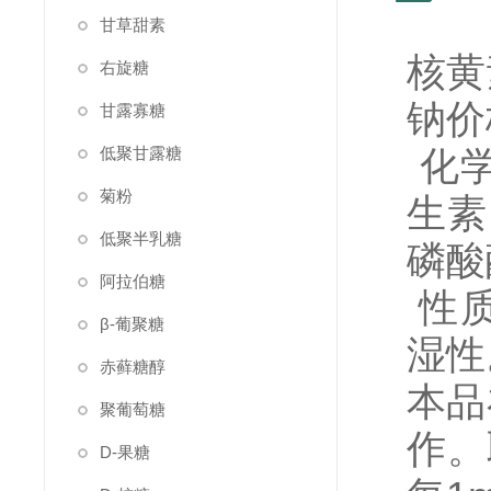
甘草甜素
核黄
右旋糖
钠价
甘露寡糖
低聚甘露糖
化学
菊粉
生素
低聚半乳糖
磷酸
阿拉伯糖
性质
β-葡聚糖
湿性
赤藓糖醇
本品
聚葡萄糖
作。
D-果糖