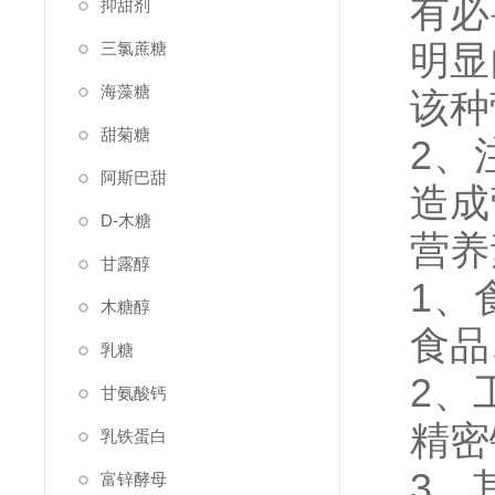
有必
抑甜剂
明显
三氯蔗糖
海藻糖
该种
甜菊糖
2、
阿斯巴甜
造成
D-木糖
营养
甘露醇
1、
木糖醇
食品
乳糖
2、
甘氨酸钙
精密
乳铁蛋白
3、
富锌酵母