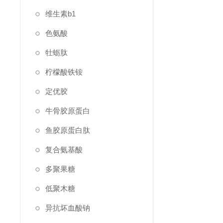
维生素b1
色氨酸
牡蛎肽
柠檬酸铁铵
定优胶
牛骨胶原蛋白
鱼胶原蛋白肽
复合氨基酸
多聚果糖
低聚木糖
异抗坏血酸钠