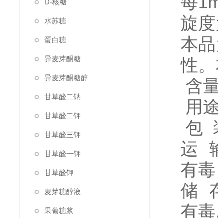
每1
D-核糖
旋度为
水苏糖
本品
蛋白糖
异麦芽酮糖
性。
异麦芽酮糖醇
含量：
甘草酸二钠
用途
甘草酸二钾
包 
甘草酸三钾
运 
甘草酸一钾
有毒
甘草酸钾
储 
麦芽糖醇液
有毒
果葡糖浆