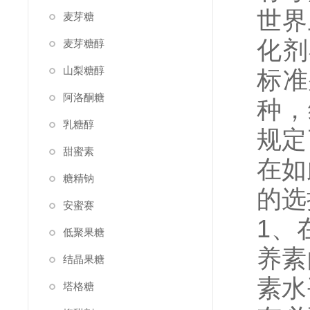
世界
麦芽糖
化剂
麦芽糖醇
山梨糖醇
标准
阿洛酮糖
种，
乳糖醇
规定
甜蜜素
在如
糖精钠
的选
安蜜赛
1、
低聚果糖
养素
结晶果糖
素水
塔格糖