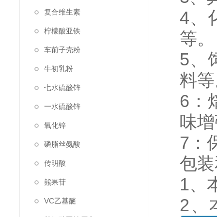
复合维生素
4、
柠檬酸亚铁
等。
车前子壳粉
5、
牛初乳粉
料等
七水硫酸锌
6：
一水硫酸锌
味增
氧化锌
7：
磷脂丝氨酸
包装
传明酸
1、
熊果苷
2、
VC乙基醚