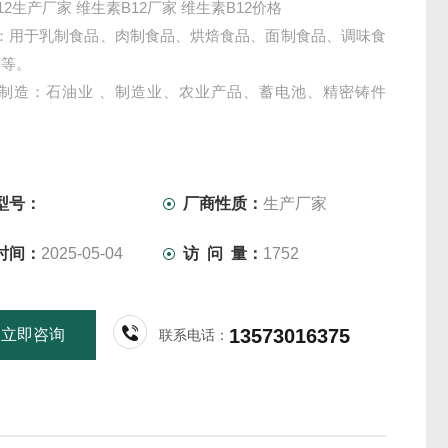
12生产厂家 维生素B12厂家 维生素B12价格
品：用于乳制食品、肉制食品、烘焙食品、面制食品、调味食
精等。
业制造：石油业 、制造业、农业产品、蓄电池、精密铸件
制品：可代替甘油作加香、防冻保湿剂。
品：洗面乳、美容霜、化妆水、洗发水、面膜等。
：宠物罐头、动物饲料、水产饲料、维生素饲料等。
型号：
厂商性质：
生产厂家
制品、肉制品、果仁制品、
时间：
2025-05-04
访 问 量：
1752
13573016375
立即咨询
联系电话：