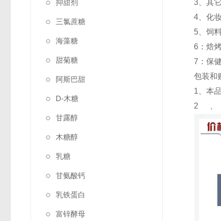
抑甜剂
3、其
4、化
三氯蔗糖
5、饲
海藻糖
6：焙
甜菊糖
7：保
包装和
阿斯巴甜
1、本品
D-木糖
2
甘露醇
木糖醇
乳糖
甘氨酸钙
乳铁蛋白
富锌酵母