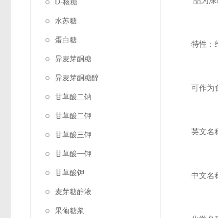
品为深
D-核糖
水苏糖
蛋白糖
特性：
异麦芽酮糖
异麦芽酮糖醇
可作为
甘草酸二钠
甘草酸二钾
英文名称：
甘草酸三钾
甘草酸一钾
甘草酸钾
中文名
麦芽糖醇液
果葡糖浆