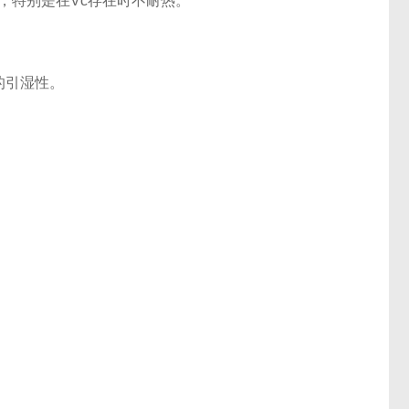
，特别是在Vc存在时不耐热。
的引湿性。