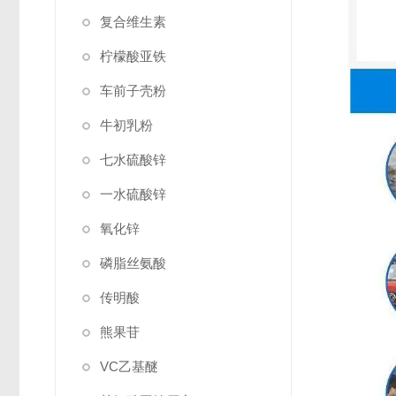
复合维生素
柠檬酸亚铁
车前子壳粉
牛初乳粉
七水硫酸锌
一水硫酸锌
氧化锌
磷脂丝氨酸
传明酸
熊果苷
VC乙基醚