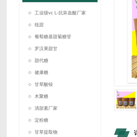
工业级vc L-抗坏血酸厂家
纽甜
葡萄糖基甜菊糖苷
罗汉果甜甘
甜代糖
健康糖
甘草酸铵
木聚糖
清甜素厂家
淀粉糖
甘草提取物