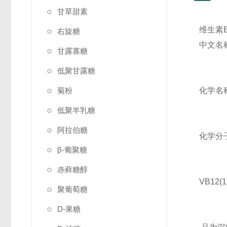
甘草甜素
维生素B
右旋糖
中文名
甘露寡糖
低聚甘露糖
菊粉
化学名
低聚半乳糖
阿拉伯糖
化学分子
β-葡聚糖
赤藓糖醇
VB12
聚葡萄糖
D-果糖