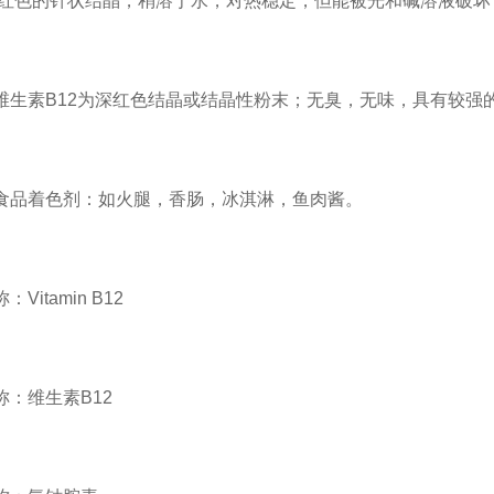
红色的针状结晶，稍溶于水，对热稳定，但能被光和碱溶液破坏
维生素B12为深红色结晶或结晶性粉末；无臭，无味，具有较强
食品着色剂：如火腿，香肠，冰淇淋，鱼肉酱。
Vitamin B12
称：维生素B12