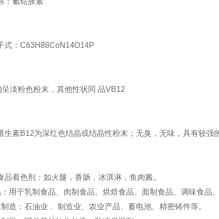
称：氰钴胺素
式：C63H88CoN14O14P
(1)呈淡粉色粉末，其他性状同 品VB12
维生素B12为深红色结晶或结晶性粉末；无臭，无味，具有较强
食品着色剂：如火腿，香肠，冰淇淋，鱼肉酱。
品：用于乳制食品、肉制食品、烘焙食品、面制食品、调味食品
业制造：石油业 、制造业、农业产品、蓄电池、精密铸件等。