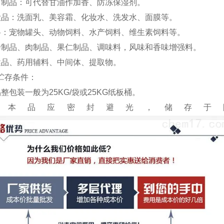
它制品：可代替甘油作加香、防冻保湿剂。
妆品：洗面乳、美容霜、化妆水、洗发水、面膜等。
料：宠物罐头、动物饲料、水产饲料、维生素饲料等。
烤制品、肉制品、果仁制品、调味料，风味和香味增强料。
健品、药用辅料、中间体、提取物。
贮存条件：
整包装一般为25KG/袋或25KG纸板桶。
、本品应密封避光，储存于