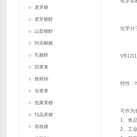
化学名
麦芽糖
麦芽糖醇
化学分子
山梨糖醇
阿洛酮糖
乳糖醇
VB12
甜蜜素
糖精钠
特性：
安蜜赛
低聚果糖
可作为
结晶果糖
1、食
塔格糖
2、工