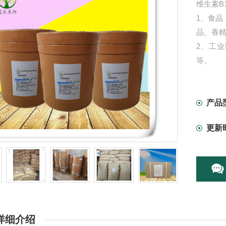
维生素B
1、食
品、香
2、工
等。
3、其它
4、化妆
5、饲料
产品
6：焙烤
更新
详细介绍