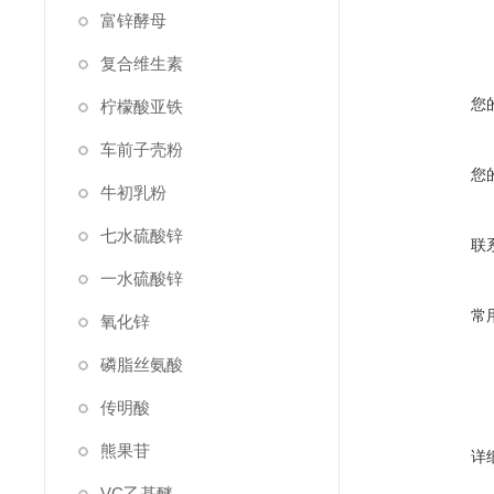
富锌酵母
复合维生素
您
柠檬酸亚铁
车前子壳粉
您
牛初乳粉
七水硫酸锌
联
一水硫酸锌
常
氧化锌
磷脂丝氨酸
传明酸
熊果苷
详
VC乙基醚