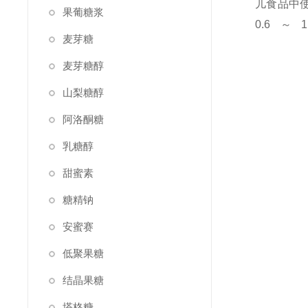
儿食品中使
果葡糖浆
0.6
麦芽糖
麦芽糖醇
山梨糖醇
阿洛酮糖
乳糖醇
甜蜜素
糖精钠
安蜜赛
低聚果糖
结晶果糖
塔格糖