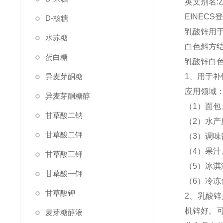
英文别名:ZINC
EINECS登
D-核糖
乳酸锌用
水苏糖
白色斜方结
蛋白糖
乳酸锌白
异麦芽酮糖
1、用于
应用领域
异麦芽酮糖醇
（1）面
甘草酸二钠
（2）水
甘草酸二钾
（3）调
（4）果
甘草酸三钾
（5）冰
甘草酸一钾
（6）冷
甘草酸钾
2、乳酸
机锌好。可
麦芽糖醇液