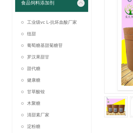
食品饲料添加剂
工业级vc L-抗坏血酸厂家
纽甜
葡萄糖基甜菊糖苷
罗汉果甜甘
甜代糖
健康糖
甘草酸铵
木聚糖
清甜素厂家
淀粉糖