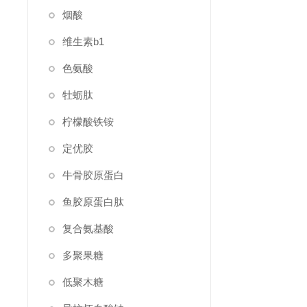
烟酸
维生素b1
色氨酸
牡蛎肽
柠檬酸铁铵
定优胶
牛骨胶原蛋白
鱼胶原蛋白肽
复合氨基酸
多聚果糖
低聚木糖