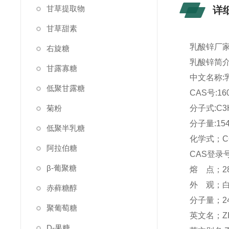
甘草提取物
详
甘草甜素
乳酸锌厂家
右旋糖
乳酸锌简
甘露寡糖
中文名称:
低聚甘露糖
CAS号:160
菊粉
分子式:C3
分子量:154
低聚半乳糖
化学式；C6
阿拉伯糖
CAS登录号；
β-葡聚糖
熔 点；2
外 观；
赤藓糖醇
分子量；24
聚葡萄糖
英文名；ZIN
D-果糖