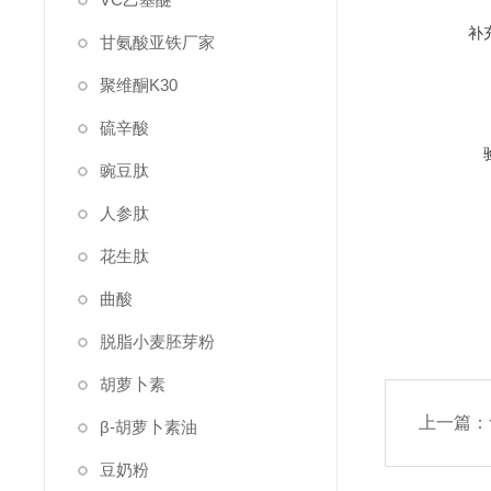
补
甘氨酸亚铁厂家
聚维酮K30
硫辛酸
豌豆肽
人参肽
花生肽
曲酸
脱脂小麦胚芽粉
胡萝卜素
上一篇：
β-胡萝卜素油
豆奶粉