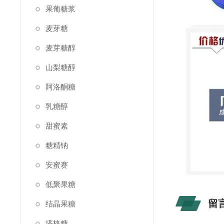
果葡糖浆
麦芽糖
麦芽糖醇
山梨糖醇
阿洛酮糖
乳糖醇
甜蜜素
糖精钠
安蜜赛
低聚果糖
留
结晶果糖
塔格糖