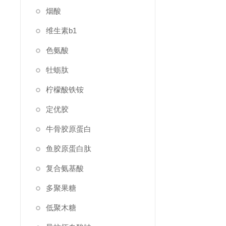
烟酸
维生素b1
色氨酸
牡蛎肽
柠檬酸铁铵
定优胶
牛骨胶原蛋白
鱼胶原蛋白肽
复合氨基酸
多聚果糖
低聚木糖