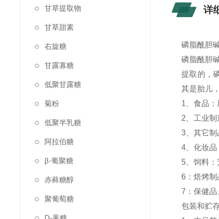
甘草提取物
详
甘草甜素
磷脂酰胆碱
右旋糖
磷脂酰胆
甘露寡糖
提取的，
低聚甘露糖
其是胎儿
菊粉
1、食品
2、工业
低聚半乳糖
3、其它
阿拉伯糖
4、化妆
β-葡聚糖
5、饲料
6：焙烤
赤藓糖醇
7：保健
聚葡萄糖
包装和贮
D-果糖