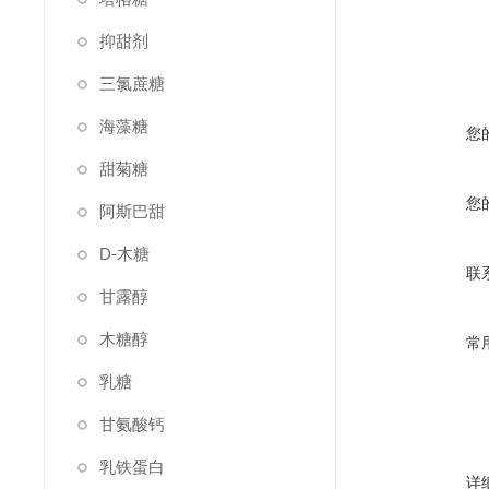
抑甜剂
三氯蔗糖
海藻糖
您
甜菊糖
您
阿斯巴甜
D-木糖
联
甘露醇
木糖醇
常
乳糖
甘氨酸钙
乳铁蛋白
详