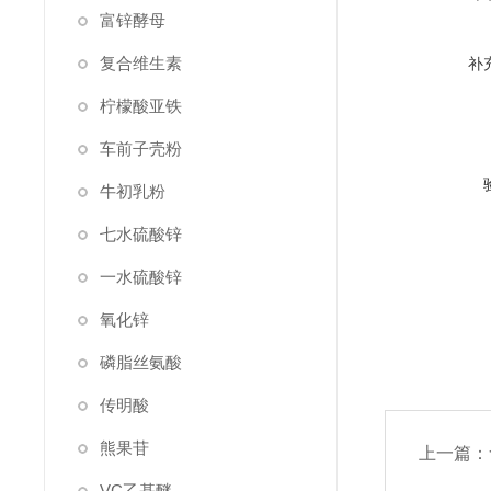
富锌酵母
复合维生素
补
柠檬酸亚铁
车前子壳粉
牛初乳粉
七水硫酸锌
一水硫酸锌
氧化锌
磷脂丝氨酸
传明酸
熊果苷
上一篇：
VC乙基醚