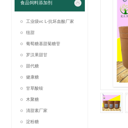
食品饲料添加剂
工业级vc L-抗坏血酸厂家
纽甜
葡萄糖基甜菊糖苷
罗汉果甜甘
甜代糖
健康糖
甘草酸铵
木聚糖
清甜素厂家
淀粉糖