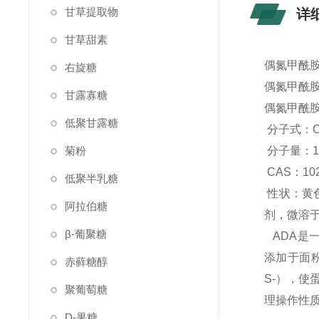
甘草提取物
详
甘草甜素
偶氮甲酰胺
右旋糖
偶氮甲酰
甘露寡糖
偶氮甲酰胺
低聚甘露糖
分子式：C
菊粉
分子量：11
CAS：102
低聚半乳糖
性状：黄色
阿拉伯糖
剂，微溶于
β-葡聚糖
ADA是
添加于面
赤藓糖醇
S-），
聚葡萄糖
理操作性
D-果糖