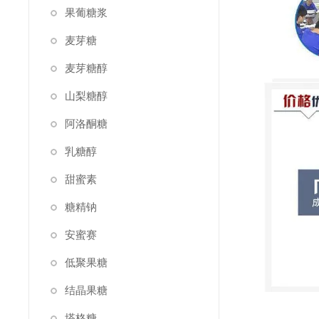
果葡糖浆
麦芽糖
麦芽糖醇
山梨糖醇
阿洛酮糖
乳糖醇
甜蜜素
糖精钠
安蜜赛
低聚果糖
结晶果糖
塔格糖