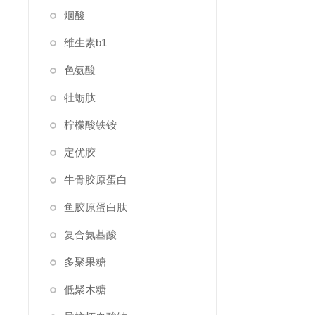
烟酸
维生素b1
色氨酸
牡蛎肽
柠檬酸铁铵
定优胶
牛骨胶原蛋白
鱼胶原蛋白肽
复合氨基酸
多聚果糖
低聚木糖