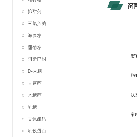
留
抑甜剂
三氯蔗糖
海藻糖
甜菊糖
您
阿斯巴甜
D-木糖
您
甘露醇
木糖醇
联
乳糖
常
甘氨酸钙
乳铁蛋白