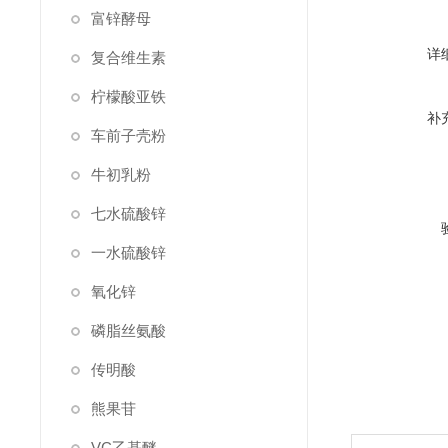
富锌酵母
详
复合维生素
柠檬酸亚铁
补
车前子壳粉
牛初乳粉
七水硫酸锌
一水硫酸锌
氧化锌
磷脂丝氨酸
传明酸
熊果苷
VC乙基醚