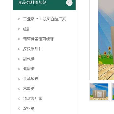
食品饲料添加剂
工业级vc L-抗坏血酸厂家
纽甜
葡萄糖基甜菊糖苷
罗汉果甜甘
甜代糖
健康糖
甘草酸铵
木聚糖
清甜素厂家
淀粉糖