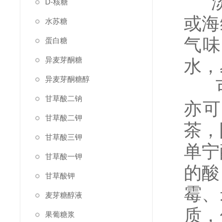
淡
D-核糖
或海
水苏糖
气味
蛋白糖
异麦芽酮糖
水，
异麦芽酮糖醇
可
甘草酸二钠
亦可
甘草酸二钾
茶，
甘草酸三钾
单宁
甘草酸一钾
的酸
甘草酸钾
霉、
麦芽糖醇液
质，
果葡糖浆