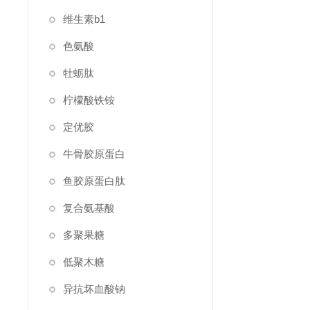
维生素b1
色氨酸
牡蛎肽
柠檬酸铁铵
定优胶
牛骨胶原蛋白
鱼胶原蛋白肽
复合氨基酸
多聚果糖
低聚木糖
异抗坏血酸钠