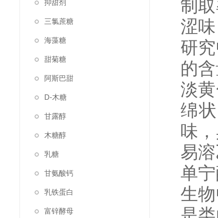
制取
抑甜剂
涩味
三氯蔗糖
海藻糖
研究
甜菊糖
的含
阿斯巴甜
淡黄
D-木糖
绵状
甘露醇
味，
木糖醇
易溶
乳糖
单宁
甘氨酸钙
生物
乳铁蛋白
是类
富锌酵母