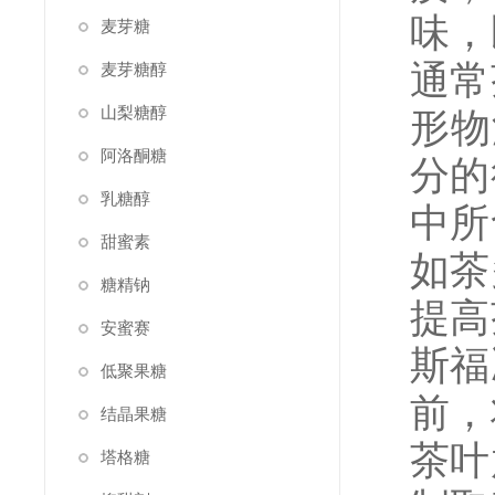
味，
麦芽糖
通常
麦芽糖醇
山梨糖醇
形物
阿洛酮糖
分的
乳糖醇
中所
甜蜜素
如茶
糖精钠
提高
安蜜赛
斯福
低聚果糖
前，
结晶果糖
茶叶
塔格糖