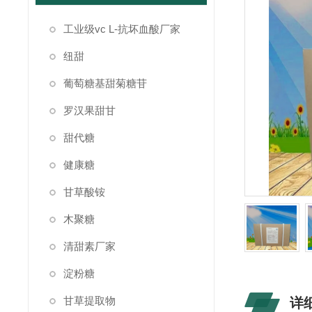
工业级vc L-抗坏血酸厂家
纽甜
葡萄糖基甜菊糖苷
罗汉果甜甘
甜代糖
健康糖
甘草酸铵
木聚糖
清甜素厂家
淀粉糖
甘草提取物
详