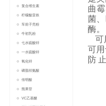
复合维生素
曲霉
柠檬酸亚铁
菌、
车前子壳粉
酶。
牛初乳粉
可用
七水硫酸锌
可用
一水硫酸锌
防
氧化锌
磷脂丝氨酸
传明酸
熊果苷
VC乙基醚