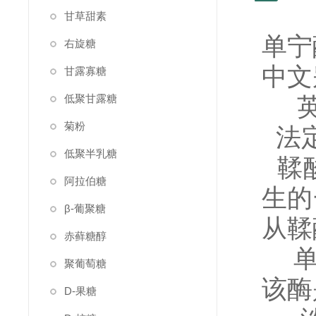
甘草甜素
单宁
右旋糖
中文
甘露寡糖
低聚甘露糖
英文
菊粉
法定编
低聚半乳糖
鞣酸
阿拉伯糖
生的
β-葡聚糖
从鞣
赤藓糖醇
单宁
聚葡萄糖
该酶
D-果糖