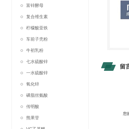
富锌酵母
复合维生素
柠檬酸亚铁
车前子壳粉
牛初乳粉
七水硫酸锌
留
一水硫酸锌
氧化锌
磷脂丝氨酸
传明酸
您
熊果苷
VC乙基醚