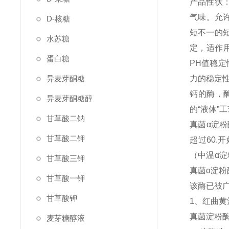
产品性状
气味。允
D-核糖
短不一的
水苏糖
定，适作用
蛋白糖
PH值稳定
异麦芽酮糖
力的稳定性
钙的酶，
异麦芽酮糖醇
的“液体”
甘草酸二钠
真菌α淀
甘草酸二钾
超过60
（中温α淀
甘草酸三钾
真菌α淀
甘草酸一钾
该酶已被
甘草酸钾
1、红曲黄
真菌淀粉酶是
麦芽糖醇液