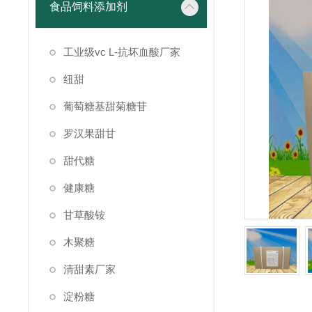
食品饲料添加剂
工业级vc L-抗坏血酸厂家
纽甜
葡萄糖基甜菊糖苷
罗汉果甜甘
甜代糖
健康糖
甘草酸铵
木聚糖
清甜素厂家
淀粉糖