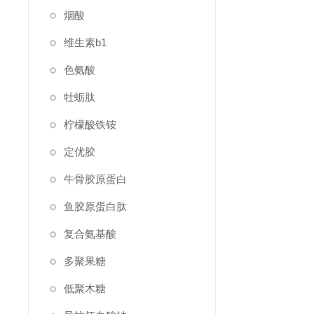
烟酸
维生素b1
色氨酸
牡蛎肽
柠檬酸铁铵
定优胶
牛骨胶原蛋白
鱼胶原蛋白肽
复合氨基酸
多聚果糖
低聚木糖