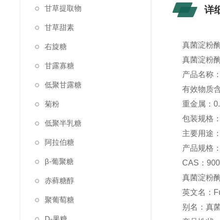
甘草提取物
详
甘草甜素
真菌淀粉酶
右旋糖
真菌淀粉
甘露寡糖
产品名称
低聚甘露糖
有效物质含
菊粉
重金属：0.
包装规格：2
低聚半乳糖
主要用途
阿拉伯糖
产品规格：2
β-葡聚糖
CAS：9001
真菌淀粉
赤藓糖醇
英文名：Fung
聚葡萄糖
别名：真菌
D-果糖