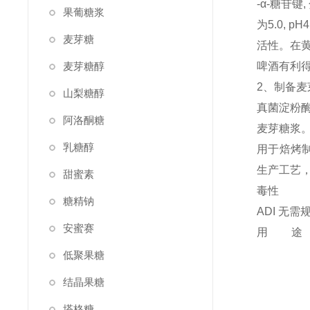
-α-糖苷
果葡糖浆
为5.0, 
麦芽糖
活性。在黄
麦芽糖醇
啤酒有利得
2、制备麦
山梨糖醇
真菌淀粉
阿洛酮糖
麦芽糖浆
乳糖醇
用于焙烤制
生产工艺
甜蜜素
毒性
糖精钠
ADI 无需
安蜜赛
用
低聚果糖
结晶果糖
塔格糖