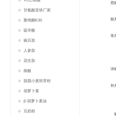
您
甘氨酸亚铁厂家
联
聚维酮K30
硫辛酸
常
豌豆肽
人参肽
花生肽
详
曲酸
脱脂小麦胚芽粉
补
胡萝卜素
β-胡萝卜素油
豆奶粉