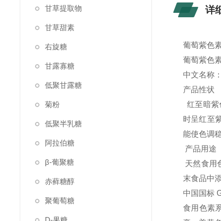
甘草提取物
详
甘草甜素
葡萄紫色素
右旋糖
葡萄紫色
甘露寡糖
中文名称：
低聚甘露糖
产品性状
菊粉
红至暗紫
时呈红至
低聚半乳糖
能使色调
阿拉伯糖
产品用途
β-葡聚糖
天然食用色
末食品中添加
赤藓糖醇
中国国标 G
聚葡萄糖
食用色素
D-果糖