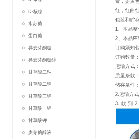
膏，姜黄
红，红曲红
D-核糖
包装和贮
水苏糖
1、本品整
蛋白糖
2、本品
异麦芽酮糖
订购须知包
订购数量：
异麦芽酮糖醇
运输方式：
甘草酸二钠
质量条款
甘草酸二钾
储存条件
2.运输
甘草酸三钾
3.款
甘草酸一钾
甘草酸钾
麦芽糖醇液