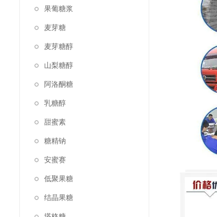
果葡糖浆
麦芽糖
麦芽糖醇
山梨糖醇
阿洛酮糖
乳糖醇
甜蜜素
糖精钠
安蜜赛
低聚果糖
结晶果糖
塔格糖