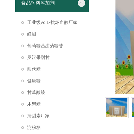
食品饲料添加剂
工业级vc L-抗坏血酸厂家
纽甜
葡萄糖基甜菊糖苷
罗汉果甜甘
甜代糖
健康糖
甘草酸铵
木聚糖
清甜素厂家
淀粉糖