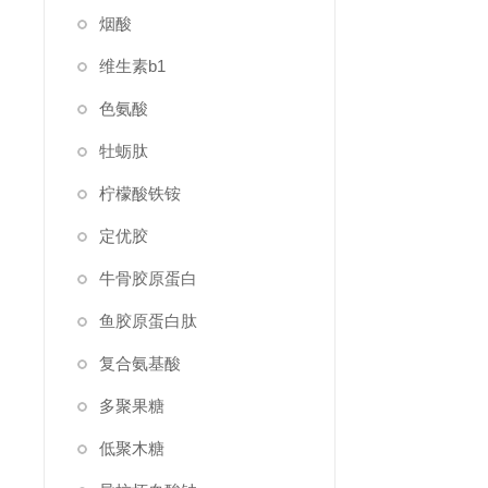
烟酸
维生素b1
色氨酸
牡蛎肽
柠檬酸铁铵
定优胶
牛骨胶原蛋白
鱼胶原蛋白肽
复合氨基酸
多聚果糖
低聚木糖