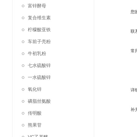
富锌酵母
您
复合维生素
柠檬酸亚铁
联
车前子壳粉
常
牛初乳粉
七水硫酸锌
一水硫酸锌
氧化锌
详
磷脂丝氨酸
补
传明酸
熊果苷
VC乙基醚